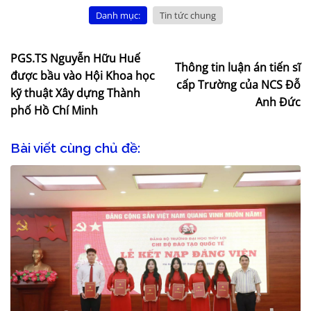
Danh mục:
Tin tức chung
PGS.TS Nguyễn Hữu Huế
Thông tin luận án tiến sĩ
được bầu vào Hội Khoa học
cấp Trường của NCS Đỗ
kỹ thuật Xây dựng Thành
Anh Đức
phố Hồ Chí Minh
Bài viết cùng chủ đề: