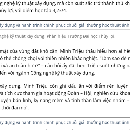
g nghệ kỹ thuật xây dựng, mà còn xuất sắc trở thành thủ k
y lợi, với điểm học tập 3,23/4.
ghệ kỹ thuật xây dựng, Phân hiệu Trường Đại học Thủy lợi.
át mặt của vùng đất khô cằn, Minh Triệu thấu hiểu hơn ai hế
có thể chống chọi với thiên nhiên khắc nghiệt. “Làm sao để
i và an toàn hơn?” – câu hỏi ấy đã theo Triệu suốt những 
 đến với ngành Công nghệ kỹ thuật xây dựng.
ây dựng, Minh Triệu còn ghi dấu ấn với điểm rèn luyện 
và tích cực tham gia hoạt động Đoàn – Hội, nghiên cứu khoa
n luyện bản lĩnh, kỹ năng mềm và tinh thần làm việc nhóm 
 thời đại mới.