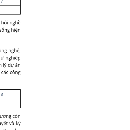
 hội nghề
 sống hiện
công nghệ,
sự nghiệp
 lý dự án
o các công
hương còn
yết và kỹ