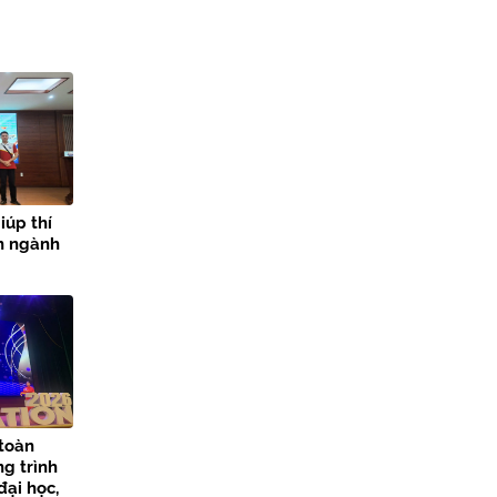
iúp thí
ọn ngành
 toàn
ng trình
đại học,