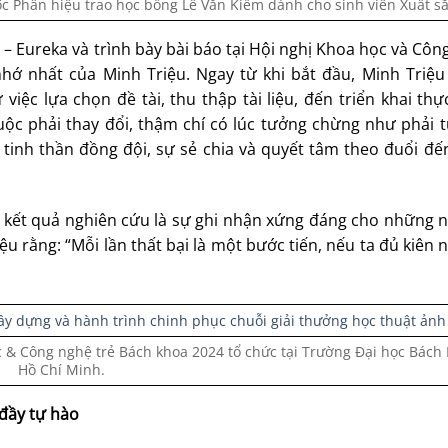
c Phân hiệu trao học bổng Lê Văn Kiểm dành cho sinh viên Xuất sắ
– Eureka và trình bày bài báo tại Hội nghị Khoa học và Côn
hớ nhất của Minh Triệu. Ngay từ khi bắt đầu, Minh Triệ
việc lựa chọn đề tài, thu thập tài liệu, đến triển khai th
uộc phải thay đổi, thậm chí có lúc tưởng chừng như phải t
tinh thần đồng đội, sự sẻ chia và quyết tâm theo đuổi đế
 kết quả nghiên cứu là sự ghi nhận xứng đáng cho những n
u rằng: “Mỗi lần thất bại là một bước tiến, nếu ta đủ kiên 
 & Công nghệ trẻ Bách khoa 2024 tổ chức tại Trường Đại học Bách 
Hồ Chí Minh.
đầy tự hào