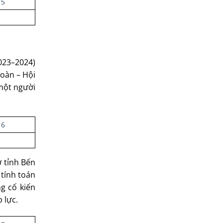
2023–2024)
Đoàn – Hội
 một người
ở tỉnh Bến
 tính toán
g cố kiến
 lực.