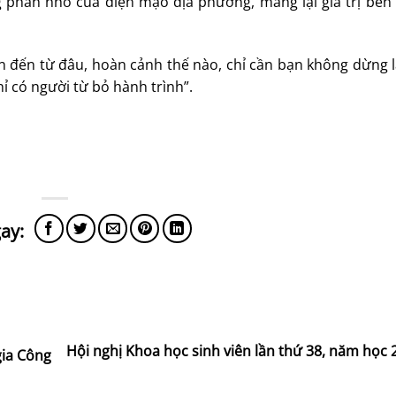
 phần nhỏ của diện mạo địa phương, mang lại giá trị bền
n đến từ đâu, hoàn cảnh thế nào, chỉ cần bạn không dừng l
ỉ có người từ bỏ hành trình”.
Hội nghị Khoa học sinh viên lần thứ 38, năm học
gia Công