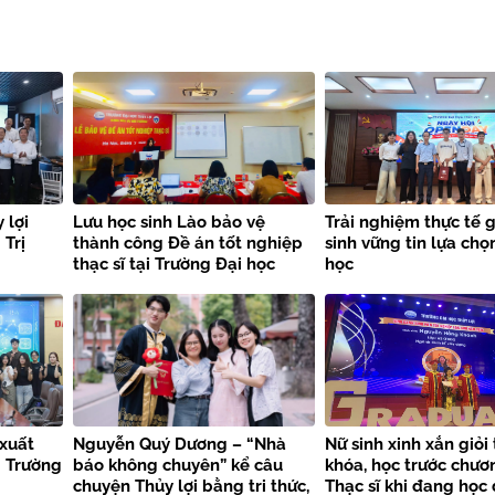
 lợi
Lưu học sinh Lào bảo vệ
Trải nghiệm thực tế g
Trị
thành công Đề án tốt nghiệp
sinh vững tin lựa ch
thạc sĩ tại Trường Đại học
học
Thủy lợi
xuất
Nguyễn Quý Dương – “Nhà
Nữ sinh xinh xắn giỏi
i Trường
báo không chuyên” kể câu
khóa, học trước chươ
chuyện Thủy lợi bằng tri thức,
Thạc sĩ khi đang học 