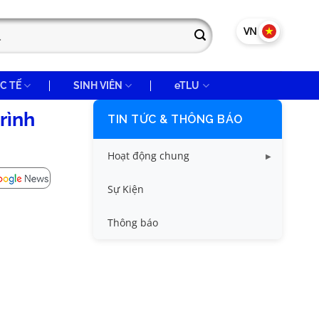
VN
EN
C TẾ
SINH VIÊN
eTLU
rình
TIN TỨC & THÔNG BÁO
Hoạt động chung
Tin công tác sinh viên
Sự Kiện
Tin đào tạo
Thông báo
Tin KHCN và HTQT
Tin tức chung