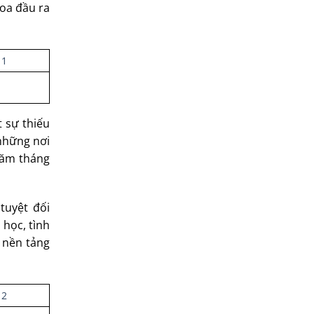
hoa đầu ra
t sự thiếu
 những nơi
năm tháng
tuyệt đối
 học, tình
– nền tảng