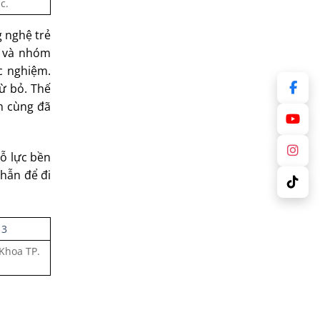
c.
g nghệ trẻ
u và nhóm
ực nghiệm.
ừ bỏ. Thế
n cùng đã
ỗ lực bền
nhẫn để đi
Khoa TP.