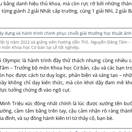
ấu bằng danh hiệu thủ khoa, mà còn rực rỡ bởi những thàn
 từng giành 2 giải Nhất cấp trường, cùng 1 giải Nhì, 2 giải Ba
Vật lý năm 2022 và giảng viên hướng dẫn ThS. Nguyễn Đăng Tâm – 
 môn Khoa học Cơ bản tại Lễ tốt nghiệp.
hi Olympic là hành trình đầy thử thách nhưng cũng nhiều 
Tâm – Trưởng bộ môn Khoa học Cơ bản, cậu và các bạn t
òn học được cách tư duy logic, phản biện và sáng tạo – nh
 Thầy không chỉ dạy kiến thức, mà còn khơi dậy đam mê kh
 lực tưởng chừng đi vào ngõ cụt.
Minh Triệu xúc động nhất chính là lúc được xướng tên bướ
trường, cầm tấm bằng trên tay, cậu cảm nhận rõ ràng thàn
 đình, và sự đồng hành kiên trì từ thầy cô, bạn bè.