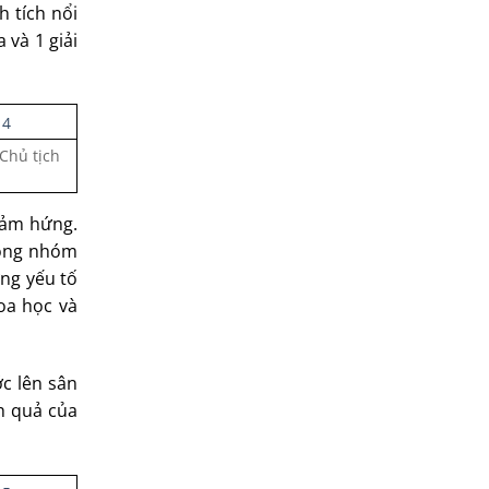
h tích nổi
 và 1 giải
Chủ tịch
cảm hứng.
rong nhóm
ững yếu tố
oa học và
c lên sân
h quả của