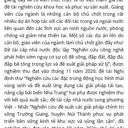
đề tài nghiên cứu khoa học và phục vụ sản xuất. Giảng
viên của ngành là những cán bộ chủ chốt trong rất
nhiều dự án hợp tác với các đối tác trong và ngoài nước
liên quan đến các lĩnh vực an ninh nguồn nước, phòng
chống và giảm nhẹ thiên tai. Một số các dự án lớn do
cán bộ, giáo viên của ngành làm chủ chốt gần đây như:
Đề tài cấp nhà nước độc lập “Nghiên cứu công nghệ
phát hiện sớm nguy cơ sự cố đê sông, đập đất, đập đá,
đập bê tông trọng lực và đề xuất giải pháp xử lý”, được
nghiệm thu đạt vào tháng 11 năm 2020; đề tài Nghị
định thư “Nghiên cứu các đặc trưng động học hình thái
vùng vịnh và đề xuất ứng dụng các giải pháp tái tạo,
nâng cấp bãi biển Nha Trang” hai pha được nghiệm thu
với kết quả xuất sắc; đề tài cấp nhà nước song phương
Việt – Nhật “Nghiên cứu đề xuất các giải pháp chỉnh trị
sông Trường Giang, huyện Núi Thành phục vụ phát
triển bền vững kinh tế khu vực và vùng lân cận”, đã