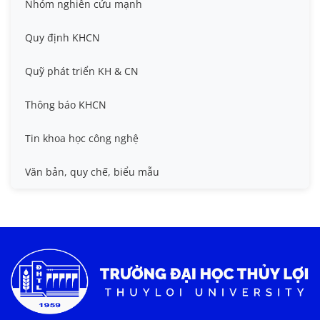
Hội nghị khoa học thường niên
Nhóm nghiên cứu mạnh
Đề tài cấp cơ sở
Hội nghị Khoa học sinh viên
Quy định KHCN
Đề tài cấp Nhà nước, Quỹ Nafosted, Nghị định thư
Hội nghị quốc tế và hội nghị khác
Quỹ phát triển KH & CN
Sở hữu trí tuệ
Thông báo KHCN
Thông tin ứng viên GS/PGS
Tin khoa học công nghệ
Tiêu chuẩn, quy chuẩn
Văn bản, quy chế, biểu mẫu