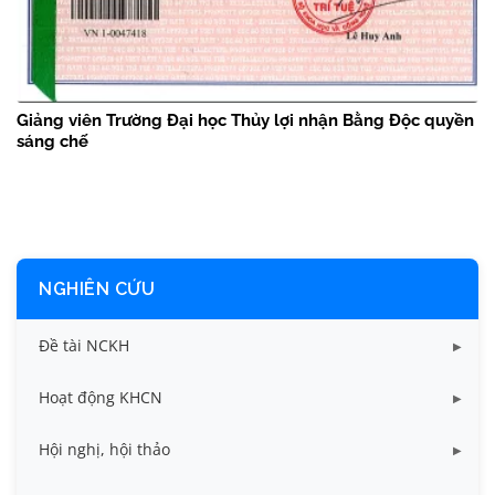
Giảng viên Trường Đại học Thủy lợi nhận Bằng Độc quyền
sáng chế
NGHIÊN CỨU
Đề tài NCKH
Dữ liệu Đề tài cấp Bộ
Hoạt động KHCN
Dữ liệu Đề tài cấp Cơ sở
Công bố khoa học
Hội nghị, hội thảo
Đề tài cấp Bộ, Thành phố