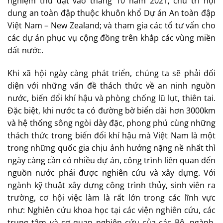
nghiệm thu đạt vào tháng 10 năm 2021; chủ trì nội
dung an toàn đập thuộc khuôn khổ Dự án An toàn đập
Việt Nam – New Zealand; và tham gia các tổ tư vấn cho
các dự án phục vụ cộng đồng trên khắp các vùng miền
đất nước.
Khi xã hội ngày càng phát triển, chúng ta sẽ phải đối
diện với những vấn đề thách thức về an ninh nguồn
nước, biến đổi khí hậu và phòng chống lũ lụt, thiên tai.
Đặc biệt, khi nước ta có đường bờ biển dài hơn 3000km
và hệ thống sông ngòi dày đặc, phong phú cùng những
thách thức trong biến đổi khí hậu mà Việt Nam là một
trong những quốc gia chịu ảnh hưởng nặng nề nhất thì
ngày càng cần có nhiều dự án, công trình liên quan đến
nguồn nước phải được nghiên cứu và xây dựng. Với
ngành kỹ thuật xây dựng công trình thủy, sinh viên ra
trường, cơ hội việc làm là rất lớn trong các lĩnh vực
như: Nghiên cứu khoa học tại các viện nghiên cứu, các
trung tâm và cơ quan nghiên cứu của các Bộ, ngành,