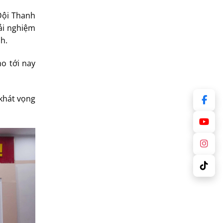
Đội Thanh
rải nghiệm
h.
o tới nay
khát vọng