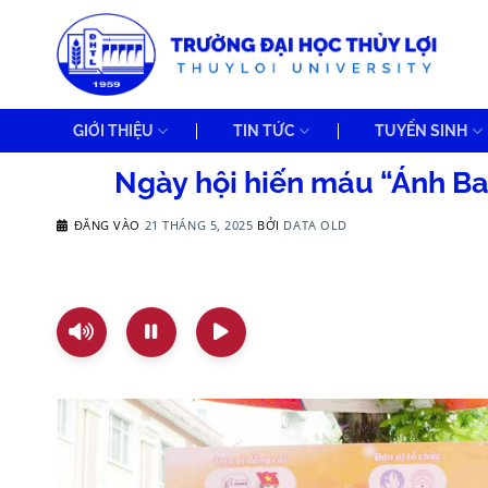
Bỏ
qua
nội
dung
GIỚI THIỆU
TIN TỨC
TUYỂN SINH
Ngày hội hiến máu “Ánh Ban
ĐĂNG VÀO
21 THÁNG 5, 2025
BỞI
DATA OLD