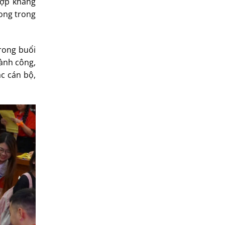
hợp khẳng
hong trong
rong buổi
hành công,
c cán bộ,