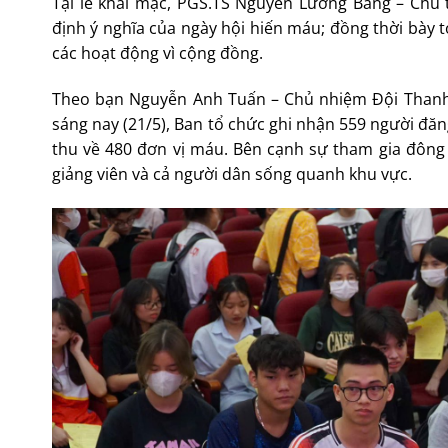
Tại lễ khai mạc, PGS.TS Nguyễn Lương Bằng – Chủ
định ý nghĩa của ngày hội hiến máu; đồng thời bày t
các hoạt động vì cộng đồng.
Theo bạn Nguyễn Anh Tuấn – Chủ nhiệm Đội Thanh 
sáng nay (21/5), Ban tổ chức ghi nhận 559 người đă
thu về 480 đơn vị máu. Bên cạnh sự tham gia đông 
giảng viên và cả người dân sống quanh khu vực.