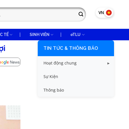
VN
EN
C TẾ
SINH VIÊN
eTLU
ợi
TIN TỨC & THÔNG BÁO
Hoạt động chung
Tin công tác sinh viên
Sự Kiện
Tin đào tạo
Thông báo
Tin KHCN và HTQT
Tin tức chung