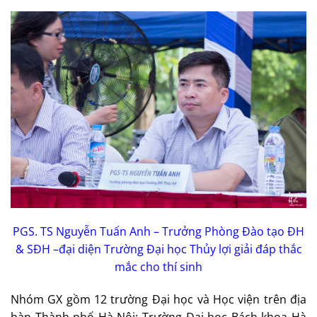
PGS. TS Nguyễn Tuấn Anh – Trưởng Phòng Đào tạo ĐH
& SĐH –đại diện Trường Đại học Thủy lợi giải đáp thắc
mắc cho thí sinh
Nhóm GX gồm 12 trường Đại học và Học viện trên địa
bàn Thành phố Hà Nội: Trường Đại học Bách khoa Hà