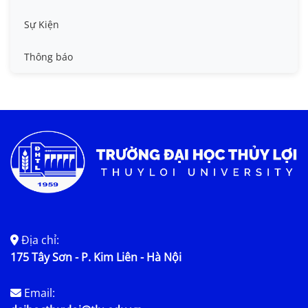
Tin công tác sinh viên
Sự Kiện
Tin đào tạo
Thông báo
Tin KHCN và HTQT
Tin tức chung
Địa chỉ:
175 Tây Sơn - P. Kim Liên - Hà Nội
Email: