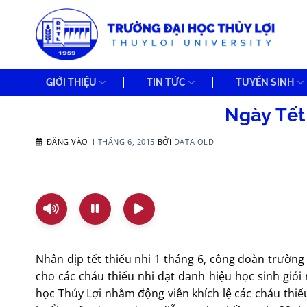
Bỏ
qua
nội
dung
GIỚI THIỆU
TIN TỨC
TUYỂN SINH
Ngày Tết
ĐĂNG VÀO
1 THÁNG 6, 2015
BỞI
DATA OLD
Nhân dịp tết thiếu nhi 1 tháng 6, công đoàn trườn
cho các cháu thiếu nhi đạt danh hiệu học sinh giỏ
học Thủy Lợi nhằm động viên khích lệ các cháu thiếu