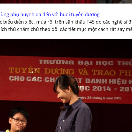
 cùng phụ huynh đã đến với buổi tuyên dương
 biểu diễn xiếc, múa rồi trên sân khấu T45 do các nghệ sĩ 
hích thú chăm chú theo dõi các tiết mục một cách rất say mê