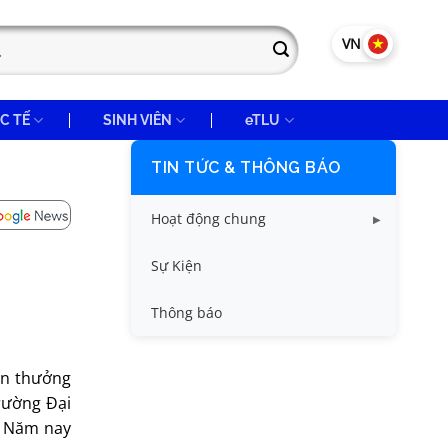
VN
EN
C TẾ
SINH VIÊN
eTLU
TIN TỨC & THÔNG BÁO
Hoạt động chung
Tin công tác sinh viên
Sự Kiện
Tin đào tạo
Thông báo
Tin KHCN và HTQT
ần thưởng
Tin tức chung
rường Đại
g. Năm nay