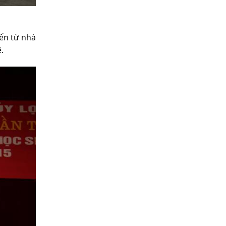
đến từ nhà
.