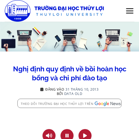
Bỏ
qua
nội
dung
Nghị định quy định về bồi hoàn học
bổng và chi phí đào tạo
ĐĂNG VÀO
31 THÁNG 10, 2013
BỞI
DATA OLD
THEO DÕI TRƯỜNG ĐẠI HỌC THỦY LỢI TRÊN