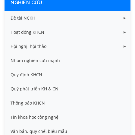
NGHIÊN CỨU
Đề tài NCKH
Dữ liệu Đề tài cấp Bộ
Hoạt động KHCN
Dữ liệu Đề tài cấp Cơ sở
Công bố khoa học
Hội nghị, hội thảo
Đề tài cấp Bộ, Thành phố
Hội nghị khoa học thường niên
Nhóm nghiên cứu mạnh
Đề tài cấp cơ sở
Hội nghị Khoa học sinh viên
Quy định KHCN
Đề tài cấp Nhà nước, Quỹ Nafosted, Nghị định thư
Hội nghị quốc tế và hội nghị khác
Quỹ phát triển KH & CN
Sở hữu trí tuệ
Thông báo KHCN
Thông tin ứng viên GS/PGS
Tin khoa học công nghệ
Tiêu chuẩn, quy chuẩn
Văn bản, quy chế, biểu mẫu