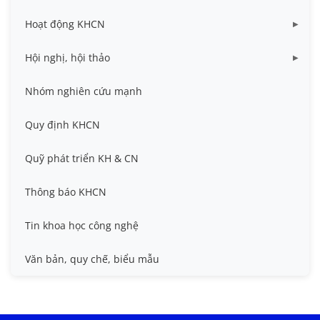
Dữ liệu Đề tài cấp Bộ
Hoạt động KHCN
Dữ liệu Đề tài cấp Cơ sở
Công bố khoa học
Hội nghị, hội thảo
Đề tài cấp Bộ, Thành phố
Hội nghị khoa học thường niên
Nhóm nghiên cứu mạnh
Đề tài cấp cơ sở
Hội nghị Khoa học sinh viên
Quy định KHCN
Đề tài cấp Nhà nước, Quỹ Nafosted, Nghị định thư
Hội nghị quốc tế và hội nghị khác
Quỹ phát triển KH & CN
Sở hữu trí tuệ
Thông báo KHCN
Thông tin ứng viên GS/PGS
Tin khoa học công nghệ
Tiêu chuẩn, quy chuẩn
Văn bản, quy chế, biểu mẫu