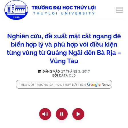
Bỏ
qua
nội
dung
Nghiên cứu, đề xuất mặt cắt ngang đê
biển hợp lý và phù hợp với điều kiện
từng vùng từ Quảng Ngãi đến Bà Rịa –
Vũng Tàu
ĐĂNG VÀO
27 THÁNG 3, 2017
BỞI
DATA OLD
THEO DÕI TRƯỜNG ĐẠI HỌC THỦY LỢI TRÊN