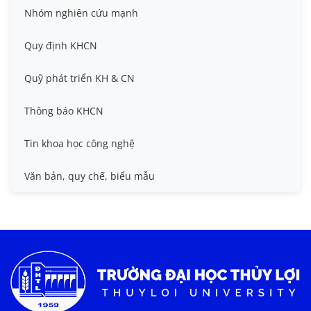
Đề tài cấp Bộ, Thành phố
Hội nghị khoa học thường niên
Nhóm nghiên cứu mạnh
Đề tài cấp cơ sở
Hội nghị Khoa học sinh viên
Quy định KHCN
Đề tài cấp Nhà nước, Quỹ Nafosted, Nghị định thư
Hội nghị quốc tế và hội nghị khác
Quỹ phát triển KH & CN
Sở hữu trí tuệ
Thông báo KHCN
Thông tin ứng viên GS/PGS
Tin khoa học công nghệ
Tiêu chuẩn, quy chuẩn
Văn bản, quy chế, biểu mẫu