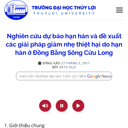
Bỏ
qua
nội
dung
Nghiên cứu dự báo hạn hán và đề xuất
các giải pháp giảm nhẹ thiệt hại do hạn
hán ở Đồng Bằng Sông Cửu Long
ĐĂNG VÀO
27 THÁNG 3, 2017
BỞI
DATA OLD
THEO DÕI TRƯỜNG ĐẠI HỌC THỦY LỢI TRÊN
1. Giới thiệu chung