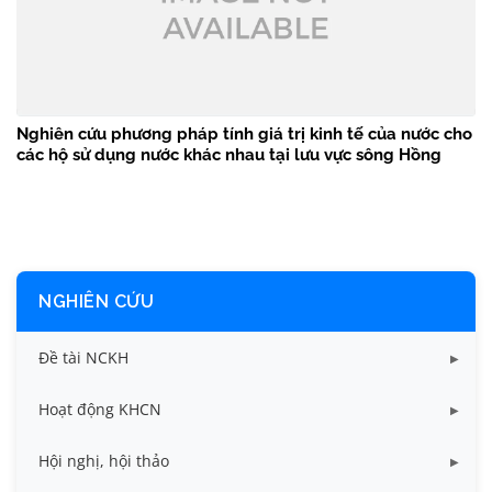
Nghiên cứu phương pháp tính giá trị kinh tế của nước cho
các hộ sử dụng nước khác nhau tại lưu vực sông Hồng
NGHIÊN CỨU
Đề tài NCKH
Dữ liệu Đề tài cấp Bộ
Hoạt động KHCN
Dữ liệu Đề tài cấp Cơ sở
Công bố khoa học
Hội nghị, hội thảo