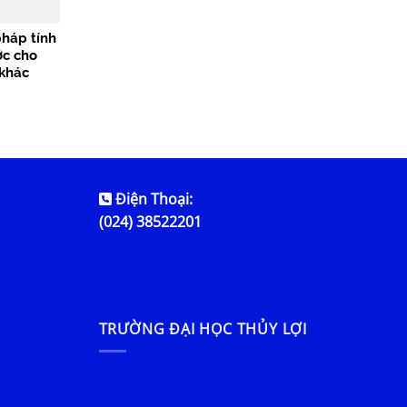
háp tính
ớc cho
 khác
g Hồng
Điện Thoại:
(024) 38522201
TRƯỜNG ĐẠI HỌC THỦY LỢI