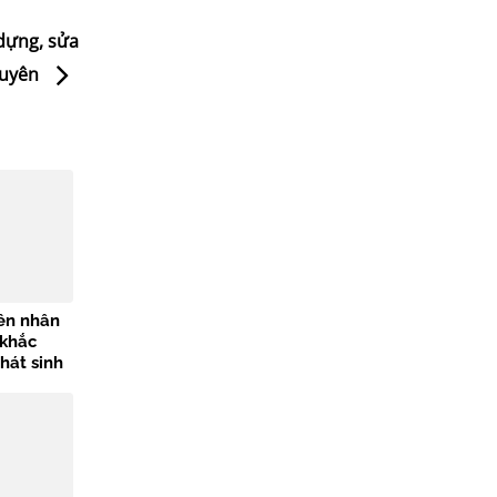
 dựng, sửa
guyên
ên nhân
 khắc
hát sinh
n đập Đáy