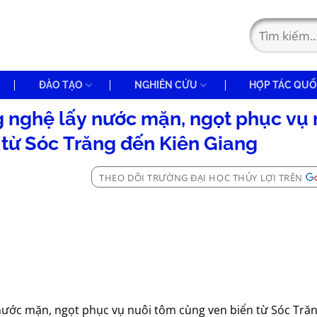
ĐÀO TẠO
NGHIÊN CỨU
HỢP TÁC QUỐ
g nghệ lấy nước mặn, ngọt phục vụ 
 từ Sóc Trăng đến Kiên Giang
THEO DÕI TRƯỜNG ĐẠI HỌC THỦY LỢI TRÊN
y nước mặn, ngọt phục vụ nuôi tôm cùng ven biển từ Sóc Tră