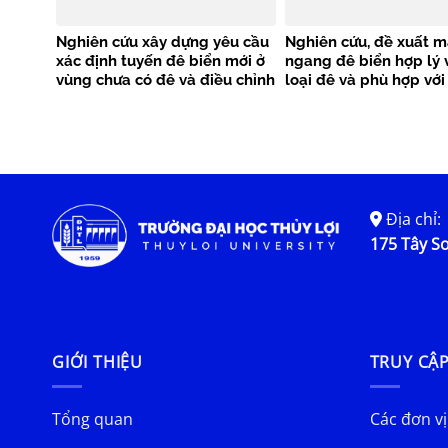
Nghiên cứu xây dựng yêu cầu
Nghiên cứu, đề xuất m
xác định tuyến đê biển mới ở
ngang đê biển hợp lý 
vùng chưa có đê và điều chỉnh
loại đê và phù hợp với
cục bộ tuyến đê biển hiện có
kiện từng vùng từ Quả
từ Quảng Ninh đến Quảng
đến Quảng Nam
Nam
Địa chỉ:
175 Tây Sơ
GIỚI THIỆU
TRUY CẬ
Tổng quan
Các đơn vị