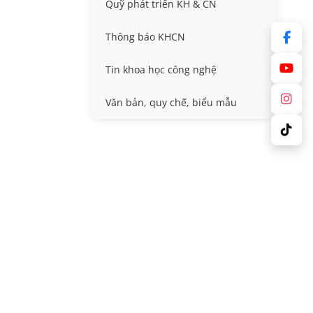
Quỹ phát triển KH & CN
Nafosted, Nghị định thư
Hội nghị quốc tế và hội nghị
khác
Thông báo KHCN
Sở hữu trí tuệ
Thông tin ứng viên GS/PGS
Tin khoa học công nghệ
Tiêu chuẩn, quy chuẩn
Văn bản, quy chế, biểu mẫu