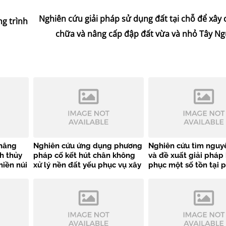
Nghiên cứu giải pháp sử dụng đất tại chỗ để xây
g trình
chữa và nâng cấp đập đất vừa và nhỏ Tây N
 nâng
Nghiên cứu ứng dụng phương
Nghiên cứu tìm nguy
h thủy
pháp cố kết hút chân không
và đề xuất giải pháp
miền núi
xử lý nền đất yếu phục vụ xây
phục một số tồn tại p
ục tiêu
dựng công trình thủy lợi vùng
khi vận hành cửa va
ven biển