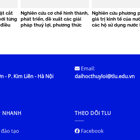
ặt cắt
Nghiên cứu cơ chế hình thành,
Nghiên cứu phương p
với từng
phát triển, đề xuất các giải
giá trị kinh tế của nư
 điều
pháp thuỷ lợi, phương thức
các hộ sử dụng nước
ng Ninh
khai thác bãi bồi ven biển
nhau tại lưu vực sôn
Nam bộ (khu vực gò công
Đông – Hà Tiên)
Email:
n - P. Kim Liên - Hà Nội
daihocthuyloi@tlu.edu.vn
P NHANH
THEO DÕI TLU
 đào tạo
Facebook