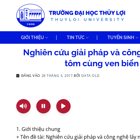
Bỏ
qua
nội
dung
GIỚI THIỆU
TIN TỨC
TUYỂN SINH
Nghiên cứu giải pháp và côn
tôm cùng ven biển
ĐĂNG VÀO
28 THÁNG 3, 2017
BỞI
DATA OLD
1. Giới thiệu chung
+ Tên đề tài: Nghiên cứu giải pháp và công nghệ lấ