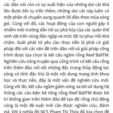
các đảo nổi còn có sự xuất hiện của những doi cát khá
lớn được bồi tụ trên thềm, những doi cát này luôn có
một phần di chuyển xung quanh lõi đảo theo mùa sóng
gió. Cùng với đó, các hoạt động của con người gây ô
nhiễm môi trường dẫn tới sự phá hủy của các quần thể
sinh vật trên vùng đảo ngập và mức độ tự phục hồi khá
chậm. Xuất phát từ yêu cầu thực tiễn là phải có giải
pháp đối với các vấn đề trên đảo nổi và giải pháp công
trình được lựa chọn là kết cấu ngầm rỗng Reef BallTM.
Nghiên cứu sóng truyền qua công trình có kết cấu rỗng
trên thềm đảo nổi với những đặc trưng thủy động lực
sóng có tính đặc thù là một nội dung mang tính khoa
học và thực tiễn, đây là một vấn đề nghiên cứu mới.
Cùng với đó, kết cấu ngầm giảm sóng xa bờ sử dụng hệ
thống các cấu kiện bê tông rỗng Reef BallTM được bố
trí không gian trên thềm đảo để tạo độ rỗng chủ động
cũng là một đề xuất mới cần được nghiên cứu, đánh
giá. Với ý nghĩa đó NCS Phạm Thị Thúy đã lựa chọn đề