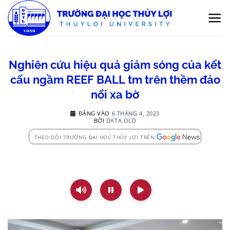
Bỏ
qua
nội
dung
Nghiên cứu hiệu quả giảm sóng của kết
cấu ngầm REEF BALL tm trên thềm đảo
nổi xa bờ
ĐĂNG VÀO
6 THÁNG 4, 2023
BỞI
DATA OLD
THEO DÕI TRƯỜNG ĐẠI HỌC THỦY LỢI TRÊN