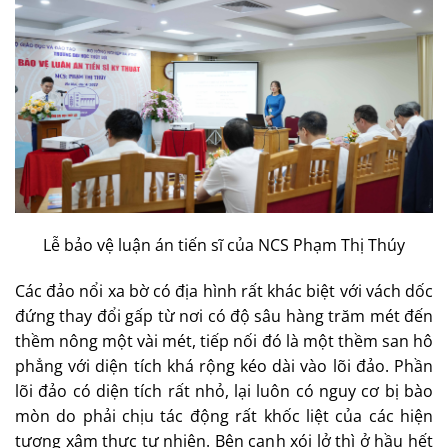
Lễ bảo vệ luận án tiến sĩ của NCS Phạm Thị Thúy
Các đảo nổi xa bờ có địa hình rất khác biệt với vách dốc
đứng thay đổi gấp từ nơi có độ sâu hàng trăm mét đến
thềm nông một vài mét, tiếp nối đó là một thềm san hô
phẳng với diện tích khá rộng kéo dài vào lõi đảo. Phần
lõi đảo có diện tích rất nhỏ, lại luôn có nguy cơ bị bào
mòn do phải chịu tác động rất khốc liệt của các hiện
tượng xâm thực tự nhiên. Bên cạnh xói lở thì ở hầu hết