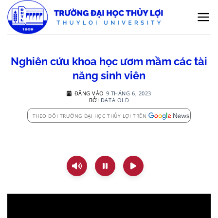
Bỏ
qua
nội
dung
Nghiên cứu khoa học ươm mầm các tài
năng sinh viên
ĐĂNG VÀO
9 THÁNG 6, 2023
BỞI
DATA OLD
THEO DÕI TRƯỜNG ĐẠI HỌC THỦY LỢI TRÊN