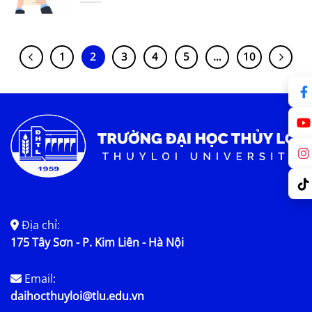
1
2
3
4
5
…
10
Địa chỉ:
175 Tây Sơn - P. Kim Liên - Hà Nội
Email:
daihocthuyloi@tlu.edu.vn