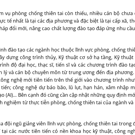
ệm vụ phòng chống thiên tai còn thiếu, nhiều cán bộ chưa
 tế nhất là tại các địa phương và đặc biệt là tại cấp xã, t
 pháp đổi mới, nâng cao chất lượng đào tạo đáp ứng nhu cầ
nh đào tạo các ngành học thuộc lĩnh vực phòng, chống thi
ây dựng công trình thủy, Kỹ thuật cơ sở hạ tầng, Kỹ thuậ
rình độ đại học, thạc sĩ, tiến sĩ và các chương trình đào tạ
ản lý và cán bộ chuyên môn từ trung ương đến địa phương.
ông nghệ mới tiên tiến trên thế giới vào chương trình nh
 tiến; công nghệ dự báo bão, lũ lụt, hạn hán, xâm nhập m
n tạo (AI)… Bên cạnh đó cũng cần cập nhật những quy định m
nh nghiệm từ thực tiễn phòng, chống thiên tai của ngành v
a đội ngũ giảng viên lĩnh vực phòng, chống thiên tai trong 
 sĩ tại các nước tiên tiến có nền khoa học kỹ thuật, công n