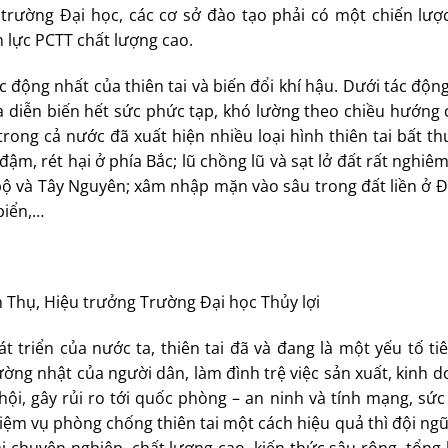
c trường Đại học, các cơ sở đào tạo phải có một chiến lượ
 lực PCTT chất lượng cao.
 động nhất của thiên tai và biến đổi khí hậu. Dưới tác độn
 qua diễn biến hết sức phức tạp, khó lường theo chiều hướng
rong cả nước đã xuất hiện nhiều loại hình thiên tai bất t
đậm, rét hại ở phía Bắc; lũ chồng lũ và sạt lở đất rất nghiêm
bộ và Tây Nguyên; xâm nhập mặn vào sâu trong đất liền ở 
biển,…
nh Thụ, Hiệu trưởng Trường Đại học Thủy lợi
 triển của nước ta, thiên tai đã và đang là một yếu tố ti
ng nhật của người dân, làm đình trệ việc sản xuất, kinh d
hội, gây rủi ro tới quốc phòng – an ninh và tính mạng, sứ
iệm vụ phòng chống thiên tai một cách hiệu quả thì đội ng