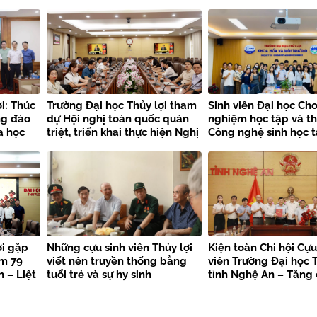
i: Thúc
Trường Đại học Thủy lợi tham
Sinh viên Đại học Cho
ng đào
dự Hội nghị toàn quốc quán
nghiệm học tập và t
a học
triệt, triển khai thực hiện Nghị
Công nghệ sinh học t
quyết Hội nghị Trung ương 3
Trường Đại học Thủy 
khóa XIV
ợi gặp
Những cựu sinh viên Thủy lợi
Kiện toàn Chi hội Cựu
ệm 79
viết nên truyền thống bằng
viên Trường Đại học T
 – Liệt
tuổi trẻ và sự hy sinh
tỉnh Nghệ An – Tăng
kết nối nguồn lực, la
trị truyền thống