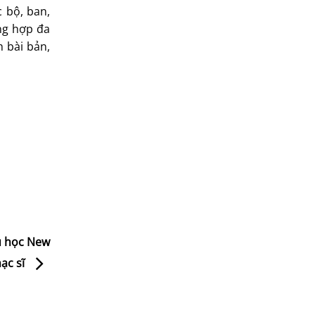
c bộ, ban,
ổng hợp đa
h bài bản,
u học New
ạc sĩ