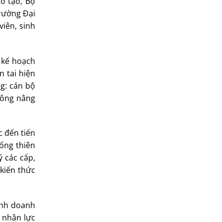
o tạo, Bộ
trường Đại
viên, sinh
 kế hoạch
 tai hiện
g: cán bộ
thông nâng
c đến tiến
ống thiên
ý các cấp,
 kiến thức
inh doanh
 nhân lực