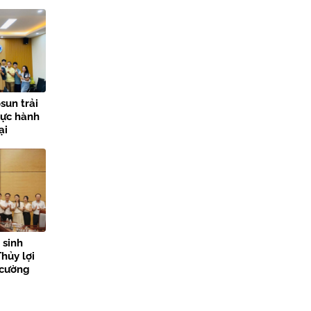
sun trải
hực hành
ại
lợi
 sinh
hủy lợi
 cường
n tỏa giá