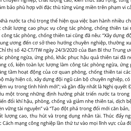
i chuyên nghiệp, chất lượng cao, kiến thức sâu rộng, tổng
đảm bảo phù hợp với đặc thù từng vùng miền trên phạm vi c
hà nước ta chú trọng thể hiện qua việc ban hành nhiều ch
 chất lượng cao phục vụ công tác phòng, chống thiên tai 
công tác phòng, chống thiên tai cũng đã nêu: “Xây dựng đ
 Trung ương đến cơ sở theo hướng chuyên nghiệp, thường x
 Chỉ thị số 42-CT/TW ngày 24/3/2020 của Ban Bí thư Trung 
ác phòng ngừa, ứng phó, khắc phục hậu quả thiên tai đã n
củng cố, kiện toàn lực lượng làm công tác phòng ngừa, ứng
âng tầm hoạt động của cơ quan phòng, chống thiên tai các
bộ máy hiện có, xây dựng đội ngũ cán bộ chuyên nghiệp, có
ệm vụ trong tình hình mới”; và gần đây nhất là Nghị quyết Đ
nêu một trong những định hướng phát triển nước ta trong 
iến đổi khí hậu, phòng, chống và giảm nhẹ thiên tai, dịch 
 bền vững tài nguyên” và “Tạo đột phá trong đổi mới căn bản,
ất lượng cao, thu hút và trọng dụng nhân tài. Thúc đẩy ng
Cách mạng công nghiệp lần thứ tư vào mọi lĩnh vực của đờ