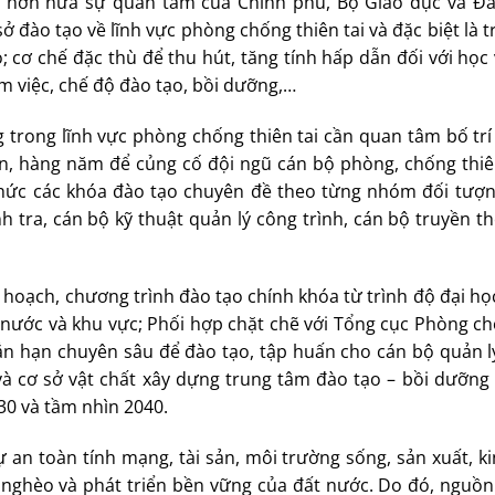
g hơn nữa sự quan tâm của Chính phủ, Bộ Giáo dục và Đà
ở đào tạo về lĩnh vực phòng chống thiên tai và đặc biệt là 
 cơ chế đặc thù để thu hút, tăng tính hấp dẫn đối với học 
àm việc, chế độ đào tạo, bồi dưỡng,…
trong lĩnh vực phòng chống thiên tai cần quan tâm bố trí
ên, hàng năm để củng cố đội ngũ cán bộ phòng, chống thiên
 chức các khóa đào tạo chuyên đề theo từng nhóm đối tượn
h tra, cán bộ kỹ thuật quản lý công trình, cán bộ truyền 
 hoạch, chương trình đào tạo chính khóa từ trình độ đại họ
 nước và khu vực; Phối hợp chặt chẽ với Tổng cục Phòng ch
ắn hạn chuyên sâu để đào tạo, tập huấn cho cán bộ quản l
 và cơ sở vật chất xây dựng trung tâm đào tạo – bồi dưỡng
30 và tầm nhìn 2040.
 an toàn tính mạng, tài sản, môi trường sống, sản xuất, k
m nghèo và phát triển bền vững của đất nước. Do đó, nguồn