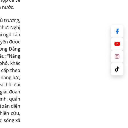
 hợp cả về
ả nước.
ủ trương,
như: Nghị
ội ngũ cán
uyên được
ương Đảng
êu: “Nâng
 phó, khắc
 cấp theo
 năng lực,
ại hội đại
giai đoạn
bệnh, quản
 toàn diện
hiên cứu,
i sống xã