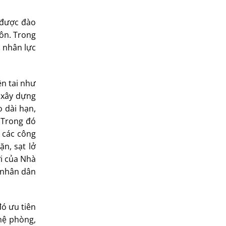
 được đào
hôn. Trong
u nhân lực
ên tai như
t xây dựng
o dài hạn,
 Trong đó
ư các công
ặn, sạt lở
ới của Nhà
à nhân dân
đó ưu tiên
ghệ phòng,