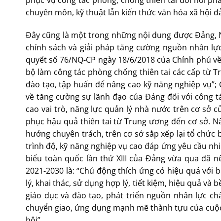
phục vụ công tác phòng, chống thiên tai đòi hỏi phả
chuyên môn, kỹ thuật lẫn kiến thức văn hóa xã hội 
Đây cũng là một trong những nội dung được Đảng, N
chính sách và giải pháp tăng cường nguồn nhân lực
quyết số 76/NQ-CP ngày 18/6/2018 của Chính phủ về 
bộ làm công tác phòng chống thiên tai các cấp từ
đào tạo, tập huấn để nâng cao kỹ năng nghiệp vụ”;
về tăng cường sự lãnh đạo của Đảng đối với công t
cao vai trò, năng lực quản lý nhà nước trên cơ sở 
phục hậu quả thiên tai từ Trung ương đến cơ sở. N
hướng chuyên trách, trên cơ sở sắp xếp lại tổ chức 
trình độ, kỹ năng nghiệp vụ cao đáp ứng yêu cầu nhi
biểu toàn quốc lần thứ XIII của Đảng vừa qua đã 
2021-2030 là: “Chủ động thích ứng có hiệu quả với b
lý, khai thác, sử dụng hợp lý, tiết kiệm, hiệu quả và
giáo dục và đào tạo, phát triển nguồn nhân lực ch
chuyển giao, ứng dụng mạnh mẽ thành tựu của cuộc 
hội”.