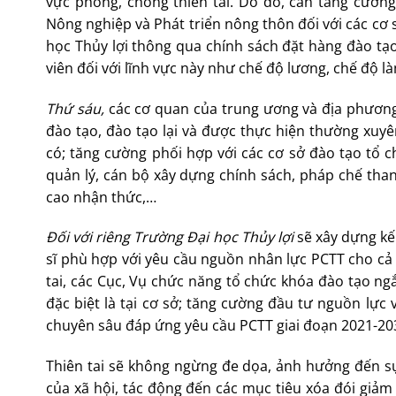
vực phòng, chống thiên tai. Do đó, cần tăng cườn
Nông nghiệp và Phát triển nông thôn đối với các cơ s
học Thủy lợi thông qua chính sách đặt hàng đào tạo;
viên đối với lĩnh vực này như chế độ lương, chế độ l
Thứ sáu,
các cơ quan của trung ương và địa phương 
đào tạo, đào tạo lại và được thực hiện thường xuy
có; tăng cường phối hợp với các cơ sở đào tạo tổ
quản lý, cán bộ xây dựng chính sách, pháp chế than
cao nhận thức,…
Đối với riêng Trường Đại học Thủy lợi
sẽ xây dựng kế
sĩ phù hợp với yêu cầu nguồn nhân lực PCTT cho cả
tai, các Cục, Vụ chức năng tổ chức khóa đào tạo ng
đặc biệt là tại cơ sở; tăng cường đầu tư nguồn lực
chuyên sâu đáp ứng yêu cầu PCTT giai đoạn 2021-20
Thiên tai sẽ không ngừng đe dọa, ảnh hưởng đến sự
của xã hội, tác động đến các mục tiêu xóa đói giả