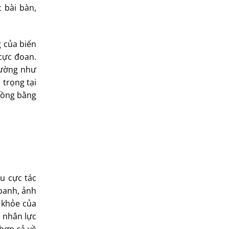
c bài bàn,
g của biến
 cực đoan.
hường như
 trọng tại
Đồng bằng
êu cực tác
oanh, ảnh
c khỏe của
ũ nhân lực