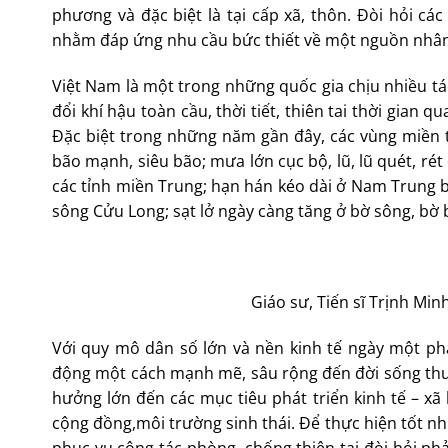
phương và đặc biệt là tại cấp xã, thôn. Đòi hỏi cá
nhằm đáp ứng nhu cầu bức thiết về một nguồn nhân
Việt Nam là một trong những quốc gia chịu nhiều tác
đổi khí hậu toàn cầu, thời tiết, thiên tai thời gian
Đặc biệt trong những năm gần đây, các vùng miền t
bão mạnh, siêu bão; mưa lớn cục bộ, lũ, lũ quét, rét 
các tỉnh miền Trung; hạn hán kéo dài ở Nam Trung 
sông Cửu Long; sạt lở ngày càng tăng ở bờ sông, bờ 
Giáo sư, Tiến sĩ Trịnh Mi
Với quy mô dân số lớn và nền kinh tế ngày một phát
động một cách mạnh mẽ, sâu rộng đến đời sống thườ
hưởng lớn đến các mục tiêu phát triển kinh tế – xã 
cộng đồng,môi trường sinh thái. Để thực hiện tốt nh