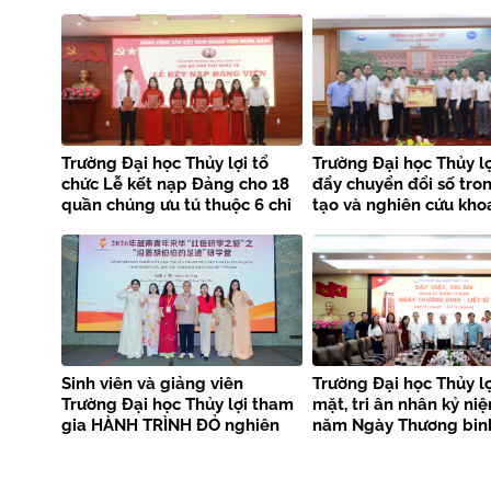
Trường Đại học Thủy lợi tổ
Trường Đại học Thủy lợ
chức Lễ kết nạp Đảng cho 18
đẩy chuyển đổi số tro
quần chúng ưu tú thuộc 6 chi
tạo và nghiên cứu kho
bộ
Sinh viên và giảng viên
Trường Đại học Thủy l
Trường Đại học Thủy lợi tham
mặt, tri ân nhân kỷ ni
gia HÀNH TRÌNH ĐỎ nghiên
năm Ngày Thương binh
cứu, học tập của thanh niên
sĩ
Việt Nam tại Trung Quốc –
Trại nghiên cứu, học tập