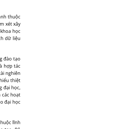
ành thuộc
em xét xây
 khoa học
ch dữ liệu
g đào tạo
và hợp tác
tài nghiên
hiểu thiệt
g đại học,
a các hoạt
ạo đại học
thuộc lĩnh