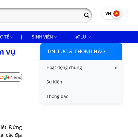
VN
EN
C TẾ
SINH VIÊN
eTLU
m vụ
TIN TỨC & THÔNG BÁO
Hoạt động chung
Tin công tác sinh viên
Sự Kiện
Tin đào tạo
Thông báo
Tin KHCN và HTQT
Tin tức chung
hiết. Đứng
ại các địa