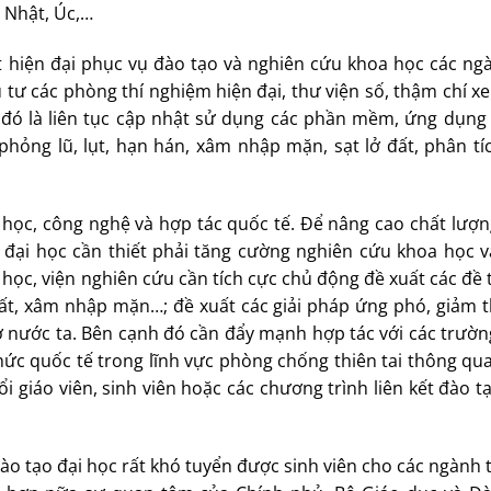
, Nhật, Úc,…
ất hiện đại phục vụ đào tạo và nghiên cứu khoa học các ng
u tư các phòng thí nghiệm hiện đại, thư viện số, thậm chí x
 đó là liên tục cập nhật sử dụng các phần mềm, ứng dụng
phỏng lũ, lụt, hạn hán, xâm nhập mặn, sạt lở đất, phân tí
học, công nghệ và hợp tác quốc tế. Để nâng cao chất lượn
tạo đại học cần thiết phải tăng cường nghiên cứu khoa học 
 học, viện nghiên cứu cần tích cực chủ động đề xuất các đề 
 đất, xâm nhập mặn…; đề xuất các giải pháp ứng phó, giảm t
i ở nước ta. Bên cạnh đó cần đẩy mạnh hợp tác với các trườn
hức quốc tế trong lĩnh vực phòng chống thiên tai thông qu
i giáo viên, sinh viên hoặc các chương trình liên kết đào t
ào tạo đại học rất khó tuyển được sinh viên cho các ngành 