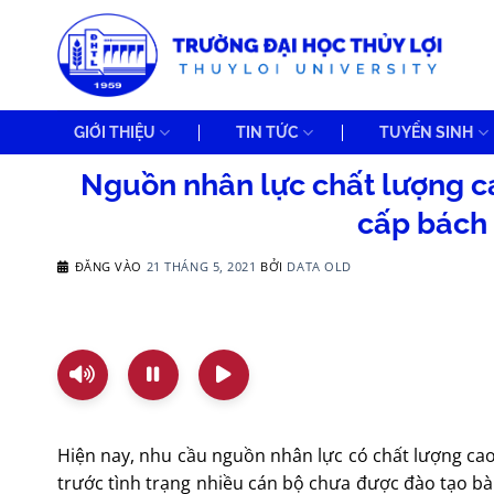
Bỏ
qua
nội
dung
GIỚI THIỆU
TIN TỨC
TUYỂN SINH
Nguồn nhân lực chất lượng c
cấp bách 
ĐĂNG VÀO
21 THÁNG 5, 2021
BỞI
DATA OLD
Hiện nay, nhu cầu nguồn nhân lực có chất lượng cao
trước tình trạng nhiều cán bộ chưa được đào tạo bài