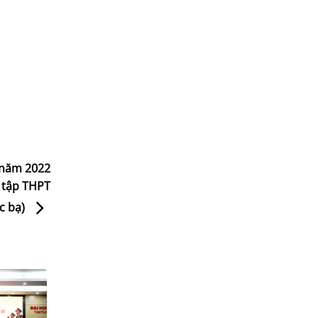
 năm 2022
 tập THPT
c bạ)