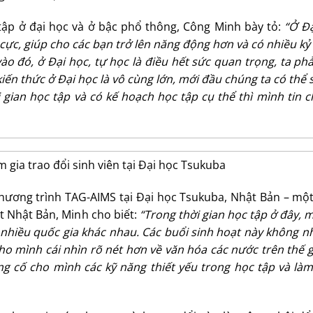
 tập ở đại học và ở bậc phổ thông, Công Minh bày tỏ:
“Ở Đạ
h cực, giúp cho các bạn trở lên năng động hơn và có nhiều k
ào đó, ở Đại học, tự học là điều hết sức quan trọng, ta ph
iến thức ở Đại học là vô cùng lớn, mới đầu chúng ta có thể 
ian học tập và có kế hoạch học tập cụ thể thì mình tin c
gia trao đổi sinh viên tại Đại học Tsukuba
 chương trình TAG-AIMS tại Đại học Tsukuba, Nhật Bản – mộ
t Nhật Bản, Minh cho biết:
“Trong thời gian học tập ở đây, 
ở nhiều quốc gia khác nhau. Các buổi sinh hoạt này không 
o mình cái nhìn rõ nét hơn về văn hóa các nước trên thế g
ng cố cho mình các kỹ năng thiết yếu trong học tập và làm