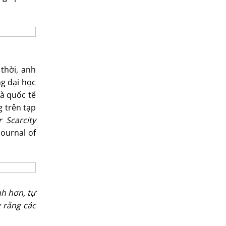
thời, anh
ng đại học
và quốc tế
g trên tạp
 Scarcity
Journal of
nh hơn, tự
g rằng các