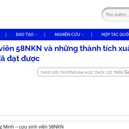
ĐÀO TẠO
NGHIÊN CỨU
HỢP TÁC QUỐ
viên 58NKN và những thành tích xu
ã đạt được
THEO DÕI TRƯỜNG ĐẠI HỌC THỦY LỢI TRÊN
 Minh – cựu sinh viên 58NKN