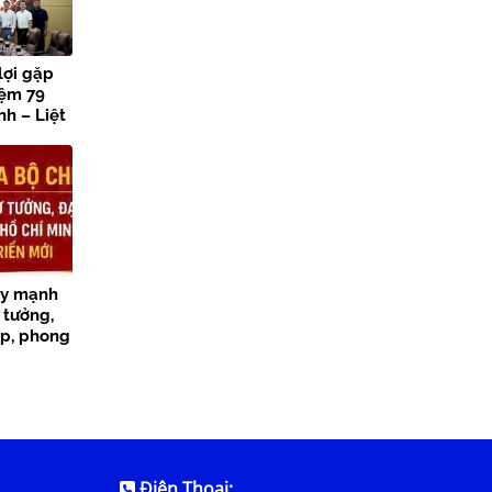
lợi gặp
iệm 79
h – Liệt
ẩy mạnh
 tưởng,
p, phong
ng giai
Điện Thoại: