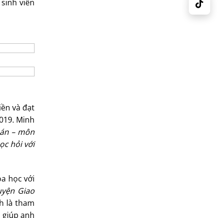
sinh viên
iền và đạt
2019. Minh
oán – môn
ọc hỏi với
oa học với
uyện Giao
h là tham
ã giúp anh