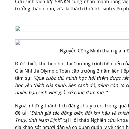
Cựu sinh viên lớp 58NKN cũng nhấn mạnh rằng việc 
trưởng thành hơn, vừa là thách thức khi sinh viên ph
Nguyễn Công Minh tham gia một 
Được biết, khi theo học tại Chương trình tiên tiến c
Giải Nhì thi Olympic Toán cấp trường 2 năm liên tiế
tâm sự:
“Qua cuộc thi, mình học hỏi thêm được rất
học yêu thích của mình. Bên cạnh đó, mình còn có cơ
nhiều bạn sinh viên giỏi có cùng đam mê. ”
Ngoài những thành tích đáng chú ý trên, trong quá 
đề tài “
Đánh giá tác động biến đổi khí hậu và thí
Thủy, tỉnh Nam Định
” tại Hội thảo Nghiên cứu khoa
gia khảo sát người dân và cơ quan quản lý về cách h