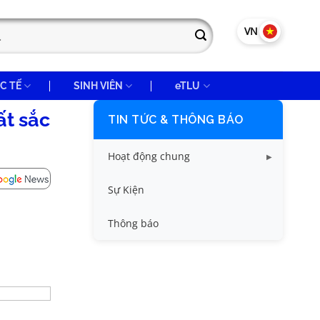
VN
EN
C TẾ
SINH VIÊN
eTLU
ất sắc
TIN TỨC & THÔNG BÁO
Hoạt động chung
Tin công tác sinh viên
Sự Kiện
Tin đào tạo
Thông báo
Tin KHCN và HTQT
Tin tức chung