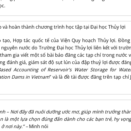
ọc.
và hoàn thành chương trình học tập tại Đại học Thủy lợi
tạo, Hợp tác quốc tế của Viện Quy hoạch Thủy lợi. Đồng 
 nguyên nước do Trường Đại học Thủy lợi liên kết với trườ
tham gia viết một số bài báo đăng các tạp chí trong nước 
 đánh giá, giám sát độ sụt lún của đập thuỷ lợi được đăn
ased Accounting of Reservoir’s Water Storage for Water
gation Dams in Vietnam
” và là đề tài được đăng trên tạp chí 
ình – Nơi đây đã nuôi dưỡng ước mơ, giúp mình trưởng thà
uôn là một lựa chọn đúng đắn dành cho các bạn trẻ, hy vọn
ở nơi này.” –
Minh nói