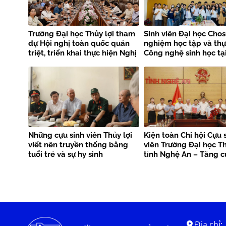
Trường Đại học Thủy lợi tham
Sinh viên Đại học Chos
dự Hội nghị toàn quốc quán
nghiệm học tập và th
triệt, triển khai thực hiện Nghị
Công nghệ sinh học tạ
quyết Hội nghị Trung ương 3
Trường Đại học Thủy lợ
khóa XIV
Những cựu sinh viên Thủy lợi
Kiện toàn Chi hội Cựu 
viết nên truyền thống bằng
viên Trường Đại học Th
tuổi trẻ và sự hy sinh
tỉnh Nghệ An – Tăng 
kết nối nguồn lực, lan 
trị truyền thống
Địa chỉ: