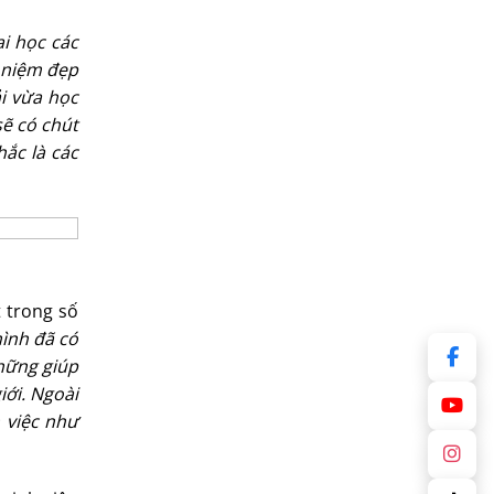
i học các
ỷ niệm đẹp
ải vừa học
sẽ có chút
hắc là các
t trong số
mình đã có
những giúp
iới. Ngoài
 việc như