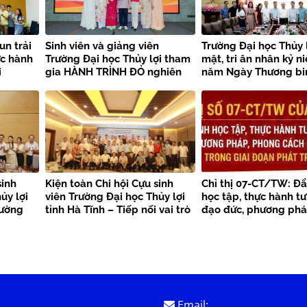
un trải
Sinh viên và giảng viên
Trường Đại học Thủy 
ực hành
Trường Đại học Thủy lợi tham
mặt, tri ân nhân kỷ n
i
gia HÀNH TRÌNH ĐỎ nghiên
năm Ngày Thương bin
i
cứu, học tập của thanh niên
sĩ
Việt Nam tại Trung Quốc –
Trại nghiên cứu, học tập
“Theo dấu chân Bác Hồ” năm
2026
sinh
Kiện toàn Chi hội Cựu sinh
Chỉ thị 07-CT/TW: Đ
ủy lợi
viên Trường Đại học Thủy lợi
học tập, thực hành tư
cường
tỉnh Hà Tĩnh – Tiếp nối vai trò
đạo đức, phương phá
tỏa giá
tiên phong, lan tỏa sức mạnh
cách Hồ Chí Minh tro
kết nối cộng đồng cựu sinh
đoạn phát triển mới
viên
Email: