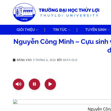
Bỏ
qua
nội
dung
GIỚI THIỆU
TIN TỨC
TUYỂN SINH
Nguyễn Công Minh – Cựu sinh 
đ
ĐĂNG VÀO
3 THÁNG 6, 2022
BỞI
DATA OLD
Nguyễn Công