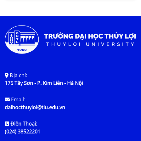
Tin KHCN và HTQT
Tin tức chung
Địa chỉ:
175 Tây Sơn - P. Kim Liên - Hà Nội
Email:
daihocthuyloi@tlu.edu.vn
Điện Thoại:
(024) 38522201