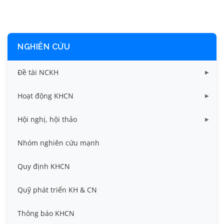
NGHIÊN CỨU
Đề tài NCKH
Dữ liệu Đề tài cấp Bộ
Hoạt động KHCN
Dữ liệu Đề tài cấp Cơ sở
Công bố khoa học
Hội nghị, hội thảo
Đề tài cấp Bộ, Thành phố
Hội nghị khoa học thường niên
Nhóm nghiên cứu mạnh
Đề tài cấp cơ sở
Hội nghị Khoa học sinh viên
Quy định KHCN
Đề tài cấp Nhà nước, Quỹ Nafosted, Nghị định thư
Hội nghị quốc tế và hội nghị khác
Quỹ phát triển KH & CN
Sở hữu trí tuệ
Thông báo KHCN