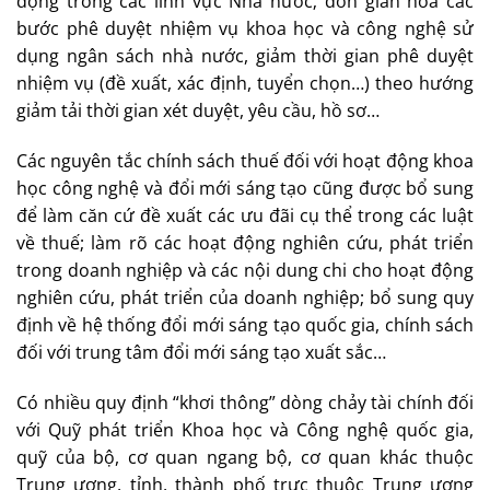
động trong các lĩnh vực Nhà nước; đơn giản hóa các
bước phê duyệt nhiệm vụ khoa học và công nghệ sử
dụng ngân sách nhà nước, giảm thời gian phê duyệt
nhiệm vụ (đề xuất, xác định, tuyển chọn…) theo hướng
giảm tải thời gian xét duyệt, yêu cầu, hồ sơ…
Các nguyên tắc chính sách thuế đối với hoạt động khoa
học công nghệ và đổi mới sáng tạo cũng được bổ sung
để làm căn cứ đề xuất các ưu đãi cụ thể trong các luật
về thuế; làm rõ các hoạt động nghiên cứu, phát triển
trong doanh nghiệp và các nội dung chi cho hoạt động
nghiên cứu, phát triển của doanh nghiệp; bổ sung quy
định về hệ thống đổi mới sáng tạo quốc gia, chính sách
đối với trung tâm đổi mới sáng tạo xuất sắc…
Có nhiều quy định “khơi thông” dòng chảy tài chính đối
với Quỹ phát triển Khoa học và Công nghệ quốc gia,
quỹ của bộ, cơ quan ngang bộ, cơ quan khác thuộc
Trung ương, tỉnh, thành phố trực thuộc Trung ương