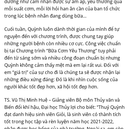
dường như cảm nhận được sự ấm áp, yêu thương qua
mỗi suất cơm, mỗi lời hỏi han ân cần của ban tổ chức
trong lúc bệnh nhân đang dùng bữa…
Cuối tuần, Quỳnh luôn dành thời gian của mình để tự
nguyện đến với chương trình, được chung tay giúp
những người bệnh còn nhiều cơ cực. Công việc chuẩn
bị tại Chương trình “Bữa Cơm Yêu Thương” tuy phải
đến từ sáng sớm và nhiều công đoạn chuẩn bị nhưng
Quỳnh không cảm thấy mệt mà em lại rất vui. Đối với
em “giá trị” của sự cho đi là chúng ta sẽ được nhận lại
những điều xứng đáng: Đó là khi nhìn cuộc sống của
người khác tốt đẹp hơn, xã hội tốt đẹp hơn.
TS. Vũ Thị Minh Huệ – Giảng viên Bộ môn Thủy văn và
Biến đổi khí hậu, Đại học Thủy lợi cho biết: “Thuý Quỳnh
đạt danh hiệu sinh viên Giỏi, là sinh viên có thành tích
tốt trong học tập và rèn luyện năm học 2021-2022,
nhận được học bổng của nhà trường. Ngoài ra, em còn