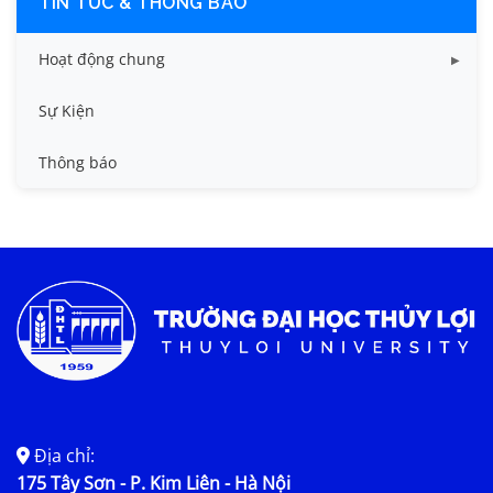
TIN TỨC & THÔNG BÁO
Hoạt động chung
Tin công tác sinh viên
Sự Kiện
Tin đào tạo
Thông báo
Tin KHCN và HTQT
Tin tức chung
Địa chỉ:
175 Tây Sơn - P. Kim Liên - Hà Nội