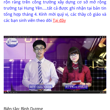
rộn ràng trên công trường xây dựng cơ sở mở rộng
trường tại Hưng Yên…..tất cả được ghi nhận tại bản tin
tổng hợp tháng 4. Kính mời quý vị, các thầy cô giáo và
các bạn sinh viên theo dõi
Tại đây
Biên tập: Bình Dương