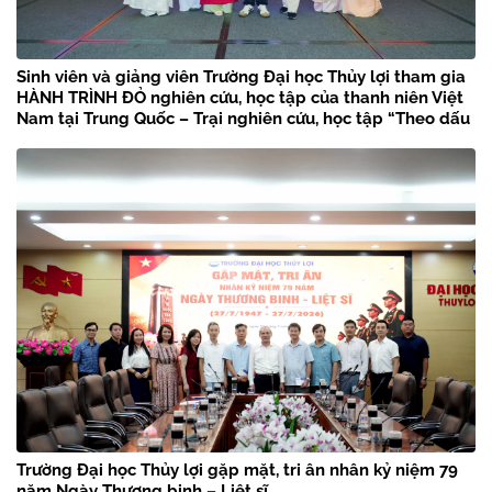
Sinh viên và giảng viên Trường Đại học Thủy lợi tham gia
HÀNH TRÌNH ĐỎ nghiên cứu, học tập của thanh niên Việt
Nam tại Trung Quốc – Trại nghiên cứu, học tập “Theo dấu
chân Bác Hồ” năm 2026
Trường Đại học Thủy lợi gặp mặt, tri ân nhân kỷ niệm 79
năm Ngày Thương binh – Liệt sĩ