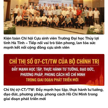
Kiện toàn Chi hội Cựu sinh viên Trường Đại học Thủy lợi
tỉnh Hà Tĩnh – Tiếp nối vai trò tiên phong, lan tỏa sức
mạnh kết nối cộng đồng cựu sinh viên
Chỉ thị 07-CT/TW: Đẩy mạnh học tập, thực hành tư tưởng,
đạo đức, phương pháp, phong cách Hồ Chí Minh trong
giai đoạn phát triển mới