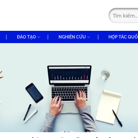
ĐÀO TẠO
NGHIÊN CỨU
HỢP TÁC QUỐ