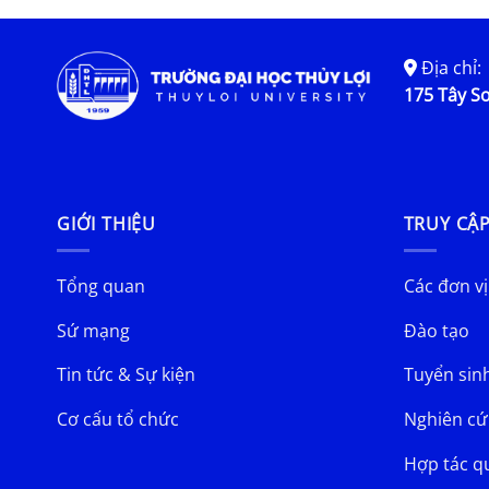
Địa chỉ:
175 Tây Sơ
GIỚI THIỆU
TRUY CẬ
Tổng quan
Các đơn vị
Sứ mạng
Đào tạo
Tin tức & Sự kiện
Tuyển sin
Cơ cấu tổ chức
Nghiên cứ
Hợp tác q