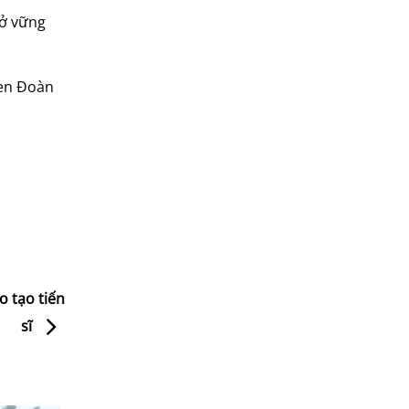
sở vững
hen Đoàn
o tạo tiến
sĩ