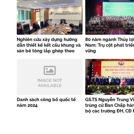
Nghiên cứu xây dựng hướng
80 năm ngành Thủy lợi
dẫn thiết kế kết cấu khung và
Nam: Trụ cột phát triể
sàn bê tông lắp ghép theo
vững
tiêu chuẩn EN 1992-1-1
Danh sách công bố quốc tế
GS.TS Nguyễn Trung Vi
năm 2024
trúng cử Ban Chấp hà
bộ các trường ĐH, CĐ 