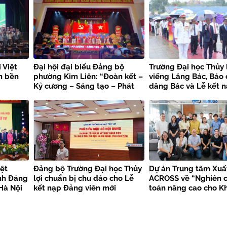
 Việt
Đại hội đại biểu Đảng bộ
Trường Đại học Thủy 
n bền
phường Kim Liên: “Đoàn kết –
viếng Lăng Bác, Báo
Kỷ cương – Sáng tạo – Phát
dâng Bác và Lễ kết 
triển”
viên mới chào mừng 
kiện trọng đại
ệt
Đảng bộ Trường Đại học Thủy
Dự án Trung tâm Xuấ
nh Đảng
lợi chuẩn bị chu đáo cho Lễ
ACROSS về “Nghiên c
Hà Nội
kết nạp Đảng viên mới
toán nâng cao cho K
bền vững”