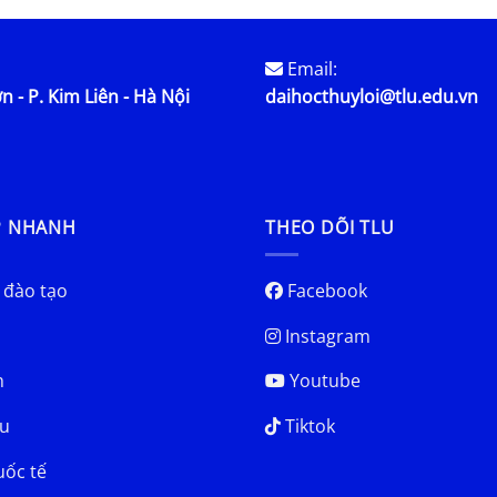
Email:
n - P. Kim Liên - Hà Nội
daihocthuyloi@tlu.edu.vn
P NHANH
THEO DÕI TLU
 đào tạo
Facebook
Instagram
h
Youtube
u
Tiktok
uốc tế