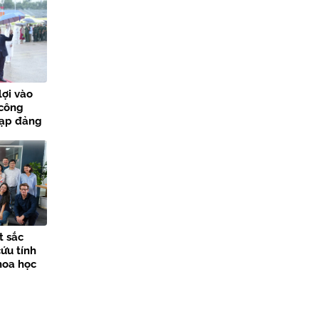
lợi vào
 công
nạp đảng
các sự
t sắc
ứu tính
hoa học