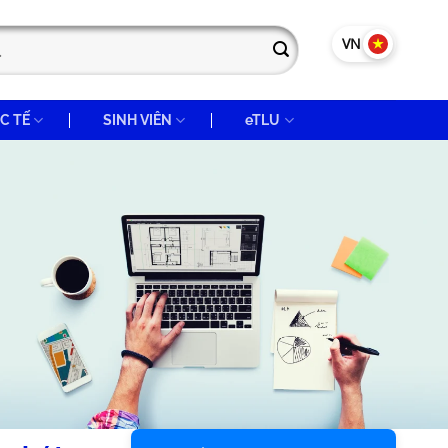
VN
EN
C TẾ
SINH VIÊN
eTLU