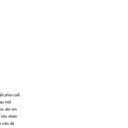
ồi phía cuối
sau một
lúc đợi em
i hồn nhiên
h viên đã