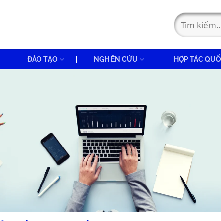
ĐÀO TẠO
NGHIÊN CỨU
HỢP TÁC QUỐ