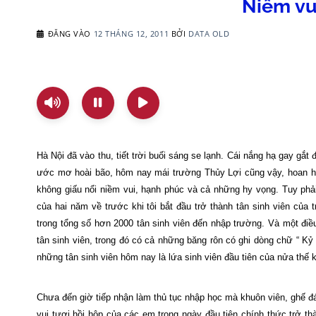
Niềm vu
ĐĂNG VÀO
12 THÁNG 12, 2011
BỞI
DATA OLD
Hà Nội đã vào thu, tiết trời buối sáng se lạnh. Cái nắng hạ gay gắ
ước mơ hoài bão, hôm nay mái trường Thủy Lợi cũng vậy, hoan hỷ
không giấu nổi niềm vui, hạnh phúc và cả những hy vọng. Tuy phải
của hai năm về trước khi tôi bắt đầu trở thành tân sinh viên của
trong tổng số hơn 2000 tân sinh viên đến nhập trường. Và một điề
tân sinh viên, trong đó có cả những băng rôn có ghi dòng chữ “ K
những tân sinh viên hôm nay là lứa sinh viên đầu tiên của nửa th
Chưa đến giờ tiếp nhận làm thủ tục nhập học mà khuôn viên, ghế đá 
vui tươi hồi hộp của các em trong ngày đầu tiên chính thức trở t