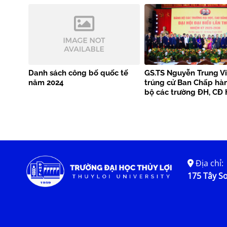
tiêu chuẩn EN 1992-1-1
Danh sách công bố quốc tế
GS.TS Nguyễn Trung Vi
năm 2024
trúng cử Ban Chấp hà
bộ các trường ĐH, CĐ 
Địa chỉ:
175 Tây Sơ