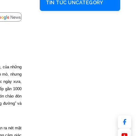
TIN TỨC UNCATEGORY
g, của những
tò mò, nhưng
ác ngày xưa,
iếp gần 1000
đón chào đón
ng đường” và
n ra nét mặt
ong cảm giác