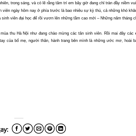
iên, trong sáng, và có lẽ rằng tâm trí em bây giờ đang chỉ tràn đầy niềm vu
h viên ngày hôm nay ở phía trước là bao nhiêu sự kỳ thú, cả những khó khă
à sinh viên đại học để rồi vươn lên những tầm cao mới – Những năm tháng c
 mùa thu Hà Nội như đang chào mừng các tân sinh viên. Rồi mai đây các
 tay của bố mẹ, người thân, hành trang bên mình là những ước mơ, hoài b