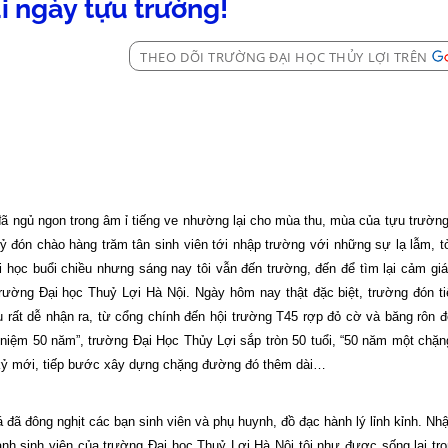
i ngày tựu trường!
THEO DÕI TRƯỜNG ĐẠI HỌC THỦY LỢI TRÊN
t đã ngủ ngon trong âm ỉ tiếng ve nhường lại cho mùa thu, mùa của tựu trườn
 đón chào hàng trăm tân sinh viên tới nhập trường với những sự lạ lẫm, 
 học buổi chiều nhưng sáng nay tôi vẫn đến trường, đến để tìm lại cảm gi
 trường Đại học Thuỷ Lợi Hà Nội. Ngày hôm nay thật đặc biệt, trường đón t
u rất dễ nhận ra, từ cổng chính đến hội trường T45 rợp đỏ cờ và băng rôn 
ỷ niệm 50 năm”, trường Đại Học Thủy Lợi sắp tròn 50 tuổi, “50 năm một chặ
ế kỷ mới, tiếp bước xây dựng chặng đường đó thêm dài…
đã đông nghịt các bạn sinh viên và phụ huynh, đồ đạc hành lý lỉnh kỉnh.
Nhậ
hành sinh viên của trường Đại học Thuỷ Lợi Hà Nội tôi như được sống lại tr