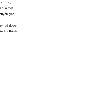
i sướng,
n của một
huyển giao
 em sẽ được
ão trở thành