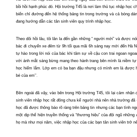
bồi hồi hạnh phúc đó. Hội trường T45 là nơi làm thủ tục nhập học 
biển chỉ đường đến hệ thống bảng tin trong trường và cả bóng dá
đang hướng dẫn các tân sinh viên quy trình nhập học.
Theo dõi hồi lâu, tôi lân la đến gần những “ người mới” và được 
bác đi chuyến xe đêm từ 9h tối qua mãi 6h sáng nay mới đến Hà N
tự hào trong lời nói của bác khi tâm sự về cậu con trai ngoan n
với ánh mắt sáng bừng mang theo hành trang bên mình là niềm tự h
học hiếm lắm. Lớp em có ba bạn đậu nhưng có mình em là được h
bé của em’’.
Bên ngoài đã vậy, vào bên trong Hội trường T45, tôi lại cảm nhận
sinh viên nhập học rất đông chưa kể người nhà nên nhà trường đã c
học đã được thông báo rõ ràng trên bảng tin nhưng các bạn tình ng
một dịp thể hiện truyền thống và “thương hiệu” của đội ngũ những
họ mà như mọi năm, việc nhập học của các bạn tân sinh viên trở nê