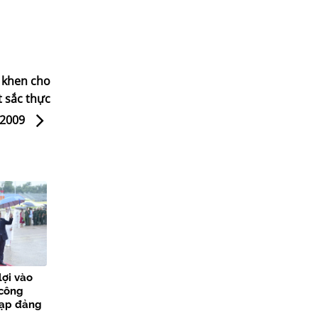
 khen cho
t sắc thực
 2009
lợi vào
 công
nạp đảng