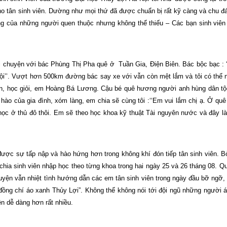
cho tân sinh viên. Dường như mọi thứ đã được chuẩn bị rất kỹ càng và chu đ
ng của những người quen thuộc nhưng không thể thiếu – Các bạn sinh viên
nói chuyện với bác Phùng Thị Pha quê ở
Tuần Gia, Điện Biên. Bác bộc bạc : 
ội’’. Vượt hơn 500km đường bác say xe với vẫn còn mệt lắm và tôi
có thể 
goan, học giỏi, em Hoàng Bá Lương. Cậu bé quê hương người anh hùng dân t
ào của gia đình, xóm làng, em chia sẽ cùng tôi :‘‘Em vui lắm chị ạ. Ở quê
ọc ở thủ đô thôi. Em sẽ theo học khoa kỹ thuật Tài nguyên nước và đây 
 được sự tấp nập và hào hứng hơn trong không khí đón tiếp tân sinh viên. B
hia sinh viên nhập học theo từng khoa trong hai ngày 25 và 26 tháng 08. Qu
uyện vẫn nhiệt tình hướng dẫn các em tân sinh viên trong ngày đầu bỡ ngỡ, v
 đồng chí áo xanh Thủy Lợi”. Không thể không nói tới đội ngũ những người 
n dễ dàng hơn rất nhiều.