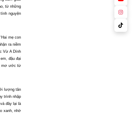
áo, từ những
 tình nguyện
‘‘Hai mẹ con
nhận ra niềm
ộc Vừ A Dính
 em, đậu đại
là mơ ước từ
ởi lượng tân
y trình nhập
à đây lại là
áo xanh, nhờ