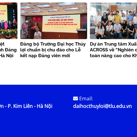
triển”
viên mới chào mừng 
kiện trọng đại
ệt
Đảng bộ Trường Đại học Thủy
Dự án Trung tâm Xuấ
nh Đảng
lợi chuẩn bị chu đáo cho Lễ
ACROSS về “Nghiên c
Hà Nội
kết nạp Đảng viên mới
toán nâng cao cho K
bền vững”
Email:
n - P. Kim Liên - Hà Nội
daihocthuyloi@tlu.edu.vn