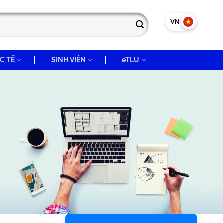
VN
EN
C TẾ
SINH VIÊN
eTLU