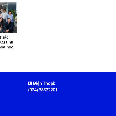
các sự
t sắc
ứu tính
hoa học
Điện Thoại:
(024) 38522201