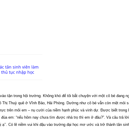
ác tân sinh viên làm
thủ tục nhập học
o tận trong hội trường. Không khó để tôi bắt chuyện với một cô bé đang ng
Ngô Thị Thuỳ quê ở Vĩnh Bảo, Hải Phòng. Dường như cô bé vẫn còn mệt mỏi 
trực trên môi em – nụ cười của niềm hạnh phúc và vinh dự. Được biết trong 
ôi đùa em: “nếu hôm nay chưa tìm được nhà trọ thì em ở đâu?”. Và câu trả lờ
ị ạ’’. Có lẽ niềm vui khi đậu vào trường đại học mơ ước và trở thành tân sin