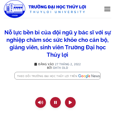
Bỏ
qua
nội
dung
Nỗ lực bền bỉ của đội ngũ y bác sĩ với sự
nghiệp chăm sóc sức khỏe cho cán bộ,
giảng viên, sinh viên Trường Đại học
Thủy lợi
ĐĂNG VÀO
27 THÁNG 2, 2022
BỞI
DATA OLD
THEO DÕI TRƯỜNG ĐẠI HỌC THỦY LỢI TRÊN