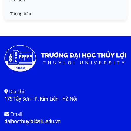
Tin đào tạo
Thông báo
Tin KHCN và HTQT
Tin tức chung
Địa chỉ:
175 Tây Sơn - P. Kim Liên - Hà Nội
Email:
daihocthuyloi@tlu.edu.vn