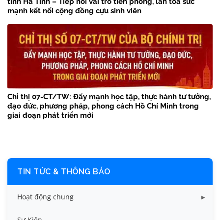
tỉnh Hà Tĩnh – Tiếp nối vai trò tiên phong, lan tỏa sức
mạnh kết nối cộng đồng cựu sinh viên
Chỉ thị 07-CT/TW: Đẩy mạnh học tập, thực hành tư tưởng,
đạo đức, phương pháp, phong cách Hồ Chí Minh trong
giai đoạn phát triển mới
TIN TỨC & THÔNG BÁO
Hoạt động chung
Tin công tác sinh viên
Sự Kiện