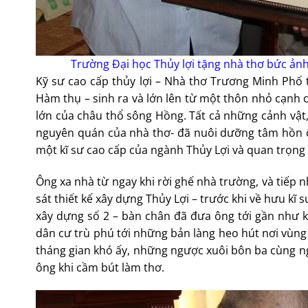
Trường Đại học Thủy lợi tặng nhà thơ bức ảnh
Kỹ sư cao cấp thủy lợi – Nhà thơ Trương Minh Phố
Hàm thụ – sinh ra và lớn lên từ một thôn nhỏ cạnh
lớn của châu thổ sông Hồng. Tất cả những cảnh vật
nguyên quán của nhà thơ- đã nuôi dưỡng tâm hồn ô
một kĩ sư cao cấp của ngành Thủy Lợi và quan trọng
Ông xa nhà từ ngay khi rời ghế nhà trường, và tiế
sát thiết kế xây dựng Thủy Lợi – trước khi về hưu kĩ
xây dựng số 2 – bàn chân đã đưa ông tới gần như k
dân cư trù phú tới những bản làng heo hút nơi vù
tháng gian khó ấy, những ngược xuôi bôn ba cùng n
ông khi cầm bút làm thơ.