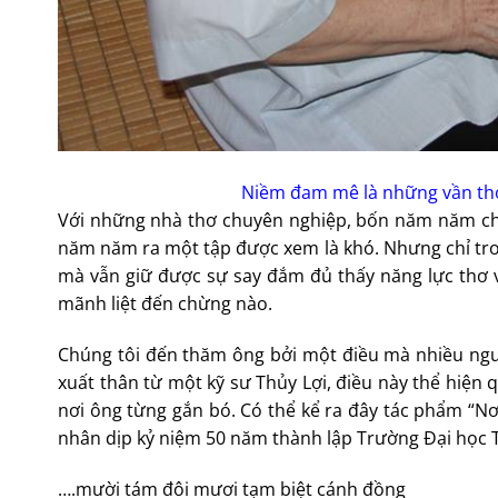
Niềm đam mê là những vần thơ
Với những nhà thơ chuyên nghiệp, bốn năm năm cho
năm năm ra một tập được xem là khó. Nhưng chỉ tro
mà vẫn giữ được sự say đắm đủ thấy năng lực thơ
mãnh liệt đến chừng nào.
Chúng tôi đến thăm ông bởi một điều mà nhiều người
xuất thân từ một kỹ sư Thủy Lợi, điều này thể hiện 
nơi ông từng gắn bó. Có thể kể ra đây tác phẩm “Nơ
nhân dịp kỷ niệm 50 năm thành lập Trường Đại học T
….mười tám đôi mươi tạm biệt cánh đồng