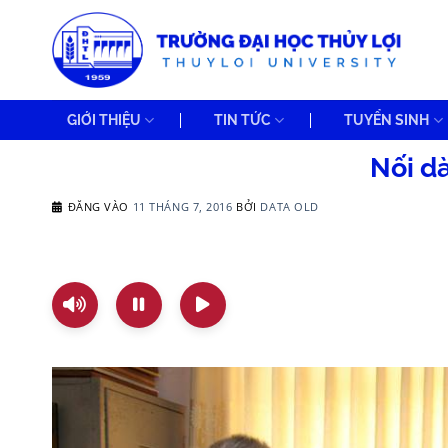
Bỏ
qua
nội
dung
GIỚI THIỆU
TIN TỨC
TUYỂN SINH
Nối d
ĐĂNG VÀO
11 THÁNG 7, 2016
BỞI
DATA OLD