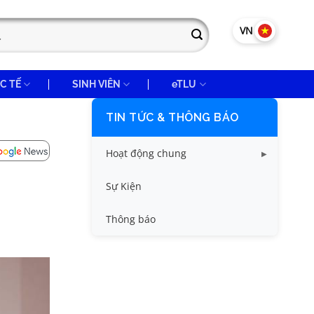
VN
EN
C TẾ
SINH VIÊN
eTLU
TIN TỨC & THÔNG BÁO
Hoạt động chung
Tin công tác sinh viên
Sự Kiện
Tin đào tạo
Thông báo
Tin KHCN và HTQT
Tin tức chung