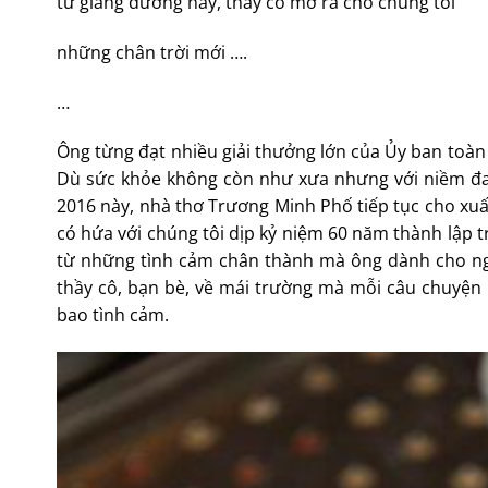
từ giảng đường này, thầy cô mở ra cho chúng tôi
những chân trời mới ….
…
Ông từng đạt nhiều giải thưởng lớn của Ủy ban toàn 
Dù sức khỏe không còn như xưa nhưng với niềm đa
2016 này, nhà thơ Trương Minh Phố tiếp tục cho xuất
có hứa với chúng tôi dịp kỷ niệm 60 năm thành lập 
từ những tình cảm chân thành mà ông dành cho ngô
thầy cô, bạn bè, về mái trường mà mỗi câu chuyện 
bao tình cảm.