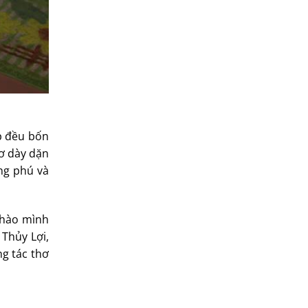
p đều bốn
ơ dày dặn
ng phú và
ự hào mình
 Thủy Lợi,
ng tác thơ