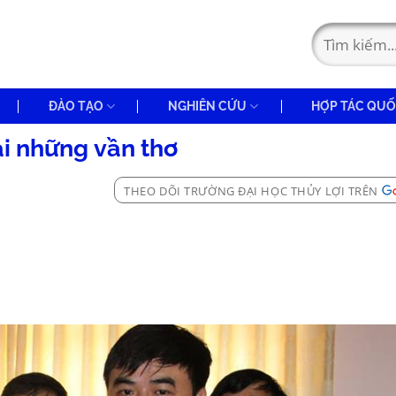
ĐÀO TẠO
NGHIÊN CỨU
HỢP TÁC QUỐ
ài những vần thơ
THEO DÕI TRƯỜNG ĐẠI HỌC THỦY LỢI TRÊN