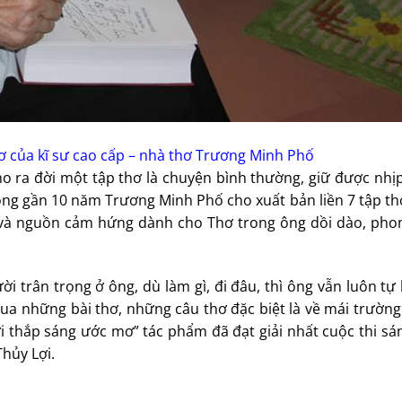
 của kĩ sư cao cấp – nhà thơ Trương Minh Phố
 ra đời một tập thơ là chuyện bình thường, giữ được nhị
ng gần 10 năm Trương Minh Phố cho xuất bản liền 7 tập th
 và nguồn cảm hứng dành cho Thơ trong ông dồi dào, pho
 trân trọng ở ông, dù làm gì, đi đâu, thì ông vẫn luôn t
qua những bài thơ, những câu thơ đặc biệt là về mái trường
i thắp sáng ước mơ” tác phẩm đã đạt giải nhất cuộc thi sá
hủy Lợi.