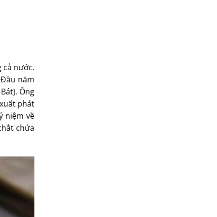
g cả nước.
. Đầu năm
 Bát). Ông
 xuất phát
ỷ niệm về
chắt chứa