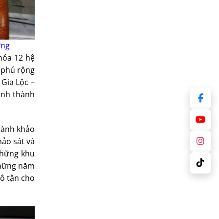
ờng
hóa 12 hệ
 phú rộng
Gia Lộc –
ành thành
gành khảo
hảo sát và
những khu
những năm
ô tận cho