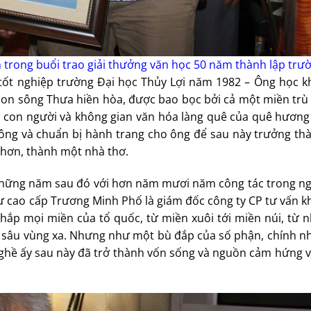
 trong buổi trao giải thưởng văn học 50 năm thành lập trư
 tốt nghiệp trường Đại học Thủy Lợi năm 1982 – Ông học k
 con sông Thưa hiền hòa, được bao bọc bởi cả một miền trù
, con người và không gian văn hóa làng quê của quê hương 
ng và chuẩn bị hành trang cho ông để sau này trưởng th
 hơn, thành một nhà thơ.
p những năm sau đó với hơn năm mươi năm công tác trong n
 sư cao cấp Trương Minh Phố là giám đốc công ty CP tư vấn k
hắp mọi miền của tổ quốc, từ miền xuôi tới miền núi, từ 
ng sâu vùng xa. Nhưng như một bù đắp của số phận, chính 
ghề ấy sau này đã trở thành vốn sống và nguồn cảm hứng v