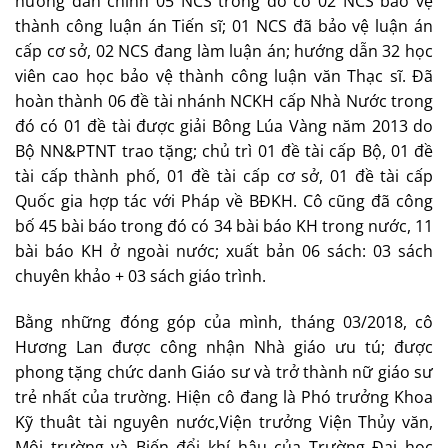
hướng dẫn chính 05 NCS trong đó có 02 NCS bảo vệ
thành công luận án Tiến sĩ; 01 NCS đã bảo vệ luận án
cấp cơ sở, 02 NCS đang làm luận án; hướng dẫn 32 học
viên cao học bảo vệ thành công luận văn Thạc sĩ. Đã
hoàn thành 06 đề tài nhánh NCKH cấp Nhà Nước trong
đó có 01 đề tài được giải Bông Lúa Vàng năm 2013 do
Bộ NN&PTNT trao tặng; chủ trì 01 đề tài cấp Bộ, 01 đề
tài cấp thành phố, 01 đề tài cấp cơ sở, 01 đề tài cấp
Quốc gia hợp tác với Pháp về BĐKH. Cô cũng đã công
bố 45 bài báo trong đó có 34 bài báo KH trong nước, 11
bài báo KH ở ngoài nước; xuất bản 06 sách: 03 sách
chuyên khảo + 03 sách giáo trình.
Bằng những đóng góp của mình, tháng 03/2018, cô
Hương Lan được công nhận Nhà giáo ưu tú; được
phong tặng chức danh Giáo sư và trở thành nữ giáo sư
trẻ nhất của trường. Hiện cô đang là Phó trưởng Khoa
Kỹ thuât tài nguyên nước,Viện trưởng Viện Thủy văn,
Môi trường và Biến đổi khí hậu của Trường Đại học