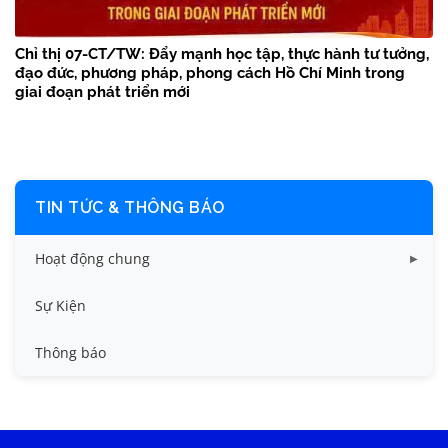
Chỉ thị 07-CT/TW: Đẩy mạnh học tập, thực hành tư tưởng,
đạo đức, phương pháp, phong cách Hồ Chí Minh trong
giai đoạn phát triển mới
TIN TỨC & THÔNG BÁO
Hoạt động chung
Tin công tác sinh viên
Sự Kiện
Tin đào tạo
Thông báo
Tin KHCN và HTQT
Tin tức chung