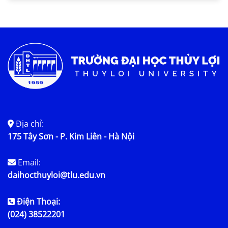
Tin KHCN và HTQT
Tin tức chung
Địa chỉ:
175 Tây Sơn - P. Kim Liên - Hà Nội
Email:
daihocthuyloi@tlu.edu.vn
Điện Thoại:
(024) 38522201