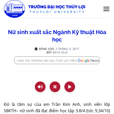
Bỏ
qua
nội
dung
Nữ sinh xuất sắc Ngành Kỹ thuật Hóa
học
ĐĂNG VÀO
2 THÁNG 3, 2017
BỞI
DATA OLD
THEO DÕI TRƯỜNG ĐẠI HỌC THỦY LỢI TRÊN
Đó là tâm sự của em Trần Kim Anh, sinh viên lớp
58KTH– nữ sinh đã đạt điểm học tập 3.8/4 (tức 9,34/10)