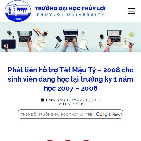
Bỏ
qua
nội
dung
Phát tiền hỗ trợ Tết Mậu Tý – 2008 cho
sinh viên đang học tại trường kỳ 1 năm
học 2007 – 2008
ĐĂNG VÀO
12 THÁNG 12, 2011
BỞI
DATA OLD
THEO DÕI TRƯỜNG ĐẠI HỌC THỦY LỢI TRÊN