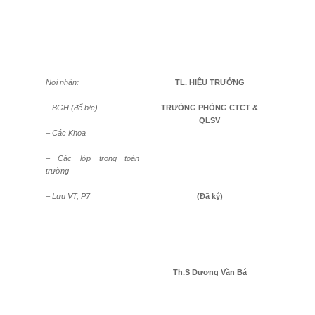
Nơi nhận
:
TL. HIỆU TRƯỞNG
– BGH (để b/c)
TRƯỞNG PHÒNG CTCT &
QLSV
– Các Khoa
– Các lớp trong toàn
trường
– Lưu VT, P7
(Đã ký)
Th.S Dương Văn Bá