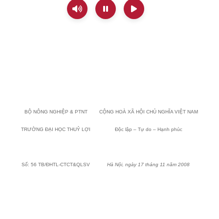
BỘ NÔNG NGHIỆP & PTNT
CỘNG HOÀ XÃ HỘI CHỦ NGHĨA VIỆT
NAM
TRƯỜNG ĐẠI HỌC THUỶ LỢI
Độc lập – Tự do – Hạnh phúc
Số: 56 TB/ĐHTL-CTCT&QLSV
Hà Nội, ngày 17 tháng 11 năm 2008