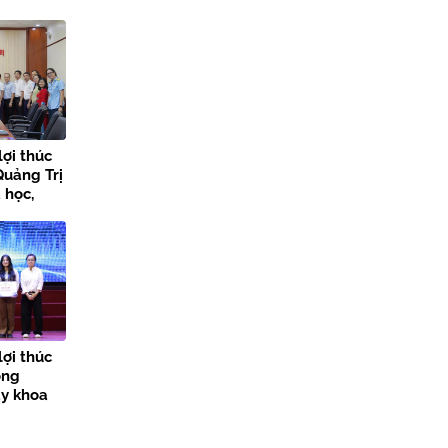
lợi thúc
Quảng Trị
 học,
 đổi số
lợi thúc
ong
ày khoa