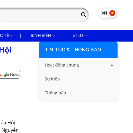
VN
EN
C TẾ
SINH VIÊN
eTLU
 Hội
TIN TỨC & THÔNG BÁO
Hoạt động chung
Tin công tác sinh viên
Sự Kiện
Tin đào tạo
Thông báo
Tin KHCN và HTQT
Tin tức chung
của Hội
S Nguyễn