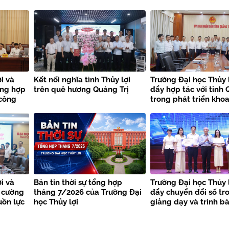
i và
Kết nối nghĩa tình Thủy lợi
Trường Đại học Thủy 
ờng hợp
trên quê hương Quảng Trị
đẩy hợp tác với tỉnh 
 công
trong phát triển khoa
thiên
công nghệ và chuyển
i và
Bản tin thời sự tổng hợp
Trường Đại học Thủy 
 cường
tháng 7/2026 của Trường Đại
đẩy chuyển đổi số tr
uồn lực
học Thủy lợi
giảng dạy và trình b
học