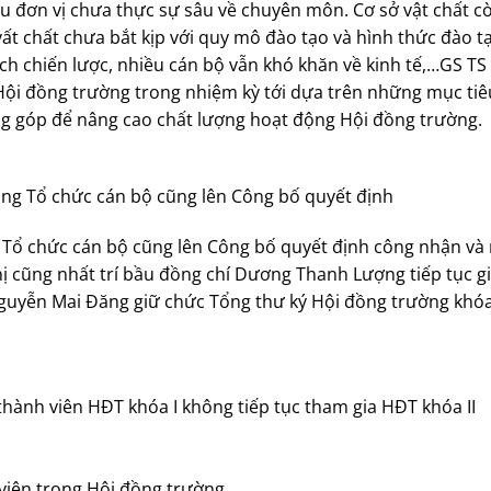
u đơn vị chưa thực sự sâu về chuyên môn. Cơ sở vật chất c
vất chất chưa bắt kịp với quy mô đào tạo và hình thức đào t
oạch chiến lược, nhiều cán bộ vẫn khó khăn về kinh tế,…GS T
i đồng trường trong nhiệm kỳ tới dựa trên những mục tiê
óng góp để nâng cao chất lượng hoạt động Hội đồng trường.
ng Tổ chức cán bộ cũng lên Công bố quyết định
 Tổ chức cán bộ cũng lên Công bố quyết định công nhận và
hị cũng nhất trí bầu đồng chí Dương Thanh Lượng tiếp tục g
Nguyễn Mai Đăng giữ chức Tổng thư ký Hội đồng trường khóa 
ành viên HĐT khóa I không tiếp tục tham gia HĐT khóa II
viên trong Hội đồng trường