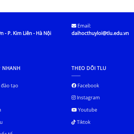
Email:
n - P. Kim Liên - Hà Nội
daihocthuyloi@tlu.edu.vn
P NHANH
THEO DÕI TLU
 đào tạo
Facebook
Instagram
h
Youtube
u
Tiktok