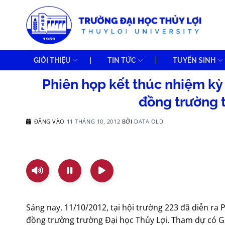
Bỏ
qua
nội
dung
GIỚI THIỆU
TIN TỨC
TUYỂN SINH
Phiên họp kết thúc nhiệm kỳ 
đồng trường 
ĐĂNG VÀO
11 THÁNG 10, 2012
BỞI
DATA OLD
Sáng nay, 11/10/2012, tại hội trường 223 đã diễn ra 
đồng trường trường Đại học Thủy Lợi. Tham dự có 