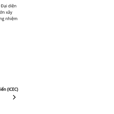
 Đại diện
lớn xây
ờng nhiệm
iển (ICEC)