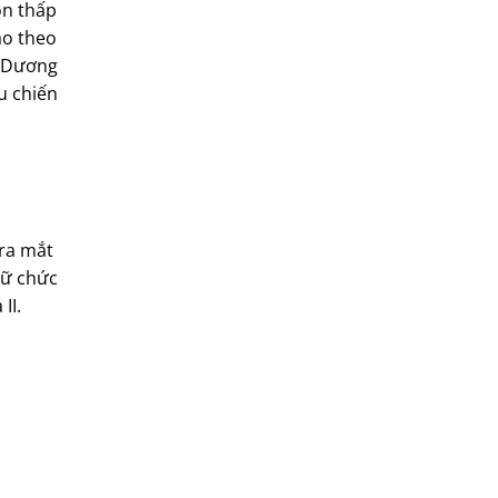
òn thấp
ạo theo
S Dương
u chiến
 ra mắt
iữ chức
II.