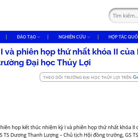
ĐÀO TẠO
NGHIÊN CỨU
HỢP TÁC QUỐ
I và phiên họp thứ nhất khóa II của
trường Đại học Thủy Lợi
THEO DÕI TRƯỜNG ĐẠI HỌC THỦY LỢI TRÊN
Phiên họp kết thúc nhiệm kỳ I và phiên họp thứ nhất khóa II 
GS TS Dương Thanh Lượng – Chủ tịch Hội đồng trường, GS T