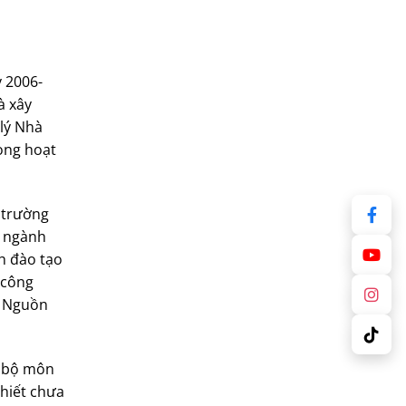
 2006-
à xây
 lý Nhà
ong hoạt
 trường
n ngành
nh đào tạo
 công
. Nguồn
ố bộ môn
thiết chưa