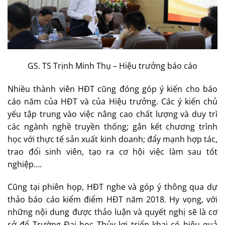
GS. TS Trịnh Minh Thụ – Hiệu trưởng báo cáo
Nhiều thành viên HĐT cũng đóng góp ý kiến cho báo
cáo năm của HĐT và của Hiệu trưởng. Các ý kiến chủ
yếu tập trung vào việc nâng cao chất lượng và duy trì
các ngành nghề truyền thống; gắn kết chương trình
học với thực tế sản xuất kinh doanh; đẩy mạnh hợp tác,
trao đổi sinh viên, tạo ra cơ hội việc làm sau tốt
nghiệp….
Cũng tại phiên họp, HĐT nghe và góp ý thông qua dự
thảo báo cáo kiểm điểm HĐT năm 2018. Hy vọng, với
những nội dung được thảo luận và quyết nghị sẽ là cơ
sở để Trường Đại học Thủy lợi triển khai có hiệu quả