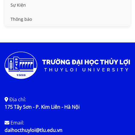
Tin công tác sinh viên
Sự Kiện
Tin đào tạo
Thông báo
Tin KHCN và HTQT
Tin tức chung
Địa chỉ:
175 Tây Sơn - P. Kim Liên - Hà Nội
Email:
daihocthuyloi@tlu.edu.vn