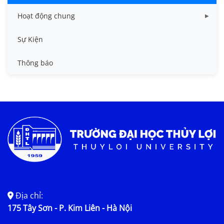
Hoạt động chung
Tin công tác sinh viên
Sự Kiện
Tin đào tạo
Thông báo
Tin KHCN và HTQT
Tin tức chung
Địa chỉ:
175 Tây Sơn - P. Kim Liên - Hà Nội