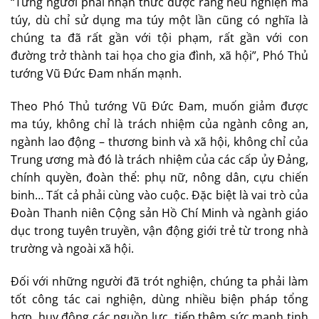
“Từng người phải nhận thức được rằng nếu nghiện ma
túy, dù chỉ sử dụng ma túy một lần cũng có nghĩa là
chúng ta đã rất gần với tội phạm, rất gần với con
đường trở thành tai họa cho gia đình, xã hội”, Phó Thủ
tướng Vũ Đức Đam nhấn mạnh.
Theo Phó Thủ tướng Vũ Đức Đam, muốn giảm được
ma túy, không chỉ là trách nhiệm của ngành công an,
ngành lao động – thương binh và xã hội, không chỉ của
Trung ương mà đó là trách nhiệm của các cấp ủy Đảng,
chính quyền, đoàn thể: phụ nữ, nông dân, cựu chiến
binh… Tất cả phải cùng vào cuộc. Đặc biệt là vai trò của
Đoàn Thanh niên Cộng sản Hồ Chí Minh và ngành giáo
dục trong tuyên truyền, vận động giới trẻ từ trong nhà
trường và ngoài xã hội.
Đối với những người đã trót nghiện, chúng ta phải làm
tốt công tác cai nghiện, dùng nhiều biện pháp tổng
hợp, huy động các nguồn lực, tiếp thêm sức mạnh tinh