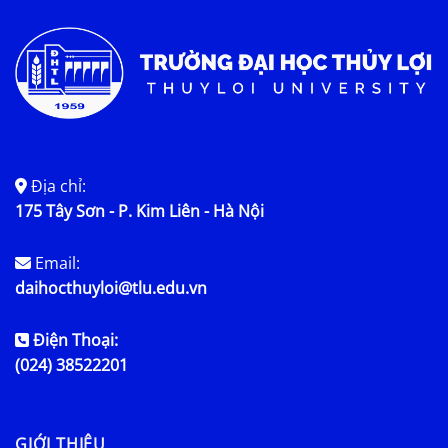
Địa chỉ:
175 Tây Sơn - P. Kim Liên - Hà Nội
Email:
daihocthuyloi@tlu.edu.vn
Điện Thoại:
(024) 38522201
GIỚI THIỆU