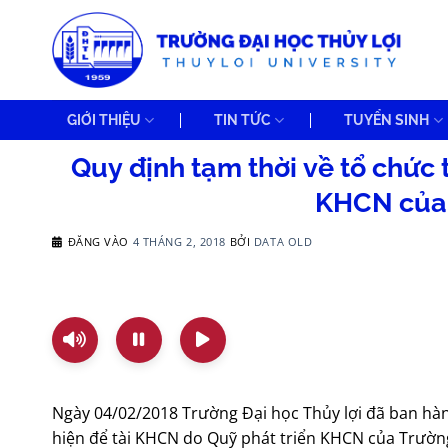
Bỏ
qua
nội
dung
GIỚI THIỆU
TIN TỨC
TUYỂN SINH
Quy định tạm thời về tổ chức 
KHCN của 
ĐĂNG VÀO
4 THÁNG 2, 2018
BỞI
DATA OLD
Ngày 04/02/2018 Trường Đại học Thủy lợi đã ban hà
hiện để tài KHCN do Quỹ phát triển KHCN của Trường