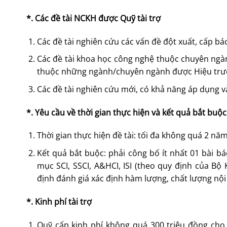
*. Các đề tài NCKH được Quỹ tài trợ
Các đề tài nghiên cứu các vấn đề đột xuất, cấp b
Các đề tài khoa học công nghệ thuộc chuyên ngàn
thuộc những ngành/chuyên ngành được Hiệu trưởn
Các đề tài nghiên cứu mới, có khả năng áp dụng và
*. Yêu cầu về thời gian thực hiện và kết quả bắt buộc
Thời gian thực hiện đề tài: tối đa không quá 2 nă
Kết quả bắt buộc: phải công bố ít nhất 01 bài b
mục SCI, SSCI, A&HCI, ISI (theo quy định của 
định đánh giá xác định hàm lượng, chất lượng nộ
*. Kinh phí tài trợ
Quỹ cấp kinh phí không quá 300 triệu đồng cho 