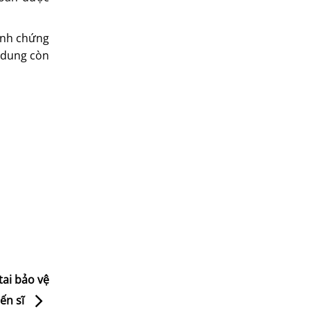
minh chứng
i dung còn
tai bảo vệ
iến sĩ