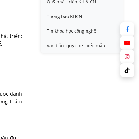
Quỹ phát triển KH & CN
Nafosted, Nghị định thư
Hội nghị quốc tế và hội nghị
khác
Thông báo KHCN
Sở hữu trí tuệ
Thông tin ứng viên GS/PGS
Tin khoa học công nghệ
hát triển;
;
Tiêu chuẩn, quy chuẩn
Văn bản, quy chế, biểu mẫu
huộc danh
đồng thẩm
toán được