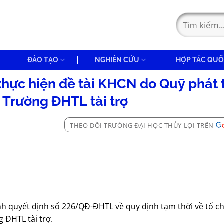
ĐÀO TẠO
NGHIÊN CỨU
HỢP TÁC QUỐ
thực hiện đề tài KHCN do Quỹ phát 
Trường ĐHTL tài trợ
THEO DÕI TRƯỜNG ĐẠI HỌC THỦY LỢI TRÊN
nh quyết định số 226/QĐ-ĐHTL về quy định tạm thời về tổ c
 ĐHTL tài trợ.