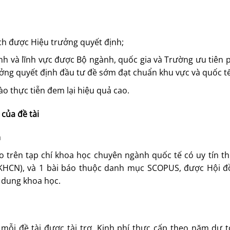
ách được Hiệu trưởng quyết định;
h và lĩnh vực được Bộ ngành, quốc gia và Trường ưu tiên p
g quyết định đầu tư đề sớm đạt chuẩn khu vực và quốc tế
o thực tiễn đem lại hiệu quả cao.
 của đề tài
m
áo trên tạp chí khoa học chuyên ngành quốc tế có uy tín t
Bộ KHCN), và 1 bài báo thuộc danh mục SCOPUS, được Hội 
i dung khoa học.
mỗi đề tài được tài trợ. Kinh phí thực cấp theo năm dự 