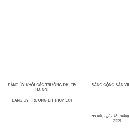
ĐẢNG ỦY KHỐI CÁC TRƯỜNG ĐH, CĐ
ĐẢNG CỘNG SẢN V
HÀ NỘI
ĐẢNG ỦY TRƯỜNG ĐH THỦY LỢI
Hà nội, ngày 18
thán
2008