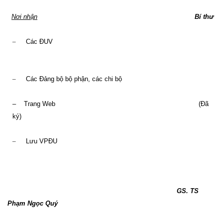
Nơi nhận
Bí thư
–
Các ĐUV
–
Các Đảng bộ bộ phận, các chi bộ
–
Trang Web
(Đã
ký)
–
Lưu VPĐU
GS. TS
Phạm Ngọc Quý