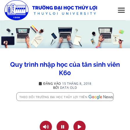
Bỏ
qua
nội
dung
Quy trình nhập học của tân sinh viên
K60
ĐĂNG VÀO
15 THÁNG 8, 2018
BỞI
DATA OLD
THEO DÕI TRƯỜNG ĐẠI HỌC THỦY LỢI TRÊN