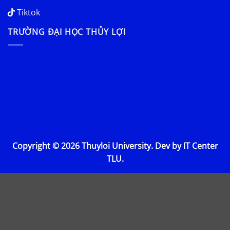
Tiktok
TRƯỜNG ĐẠI HỌC THỦY LỢI
Copyright © 2026 Thuyloi University. Dev by IT Center
TLU.