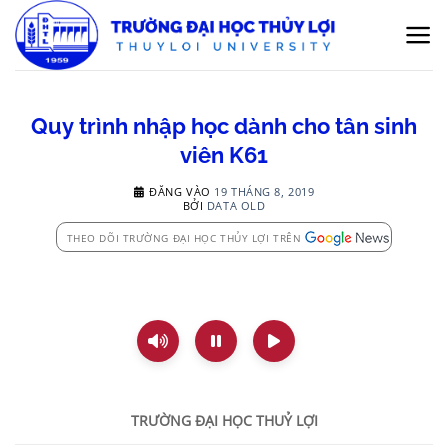
Bỏ
qua
nội
dung
Quy trình nhập học dành cho tân sinh
viên K61
ĐĂNG VÀO
19 THÁNG 8, 2019
BỞI
DATA OLD
THEO DÕI TRƯỜNG ĐẠI HỌC THỦY LỢI TRÊN
TRƯỜNG ĐẠI HỌC THUỶ LỢI