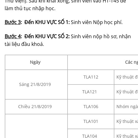
Thư viện). Sau khi khai xong, sinh viên vào HT-T45 để
làm thủ tục nhập học.
Bước 3
: Đến KHU VỰC SỐ 1:
Sinh viên Nộp học phí.
Bước 4
: Đến KHU VỰC SỐ 2:
Sinh viên nộp hồ sơ, nhận
tài liệu đầu khoá.
Ngày
Các n
TLA112
Kỹ thuật đ
Sáng 21/8/2019
TLA121
Kỹ thuật đ
Chiều 21/8/2019
TLA106
Nhóm ngàn
TLA101
Kỹ thuật x
TLA104
Kỹ thuật 