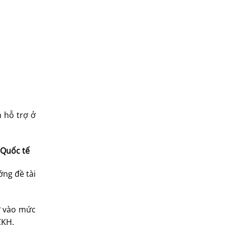
 hỗ trợ ở
 Quốc tế
ớng đề tài
cứ vào mức
CKH.