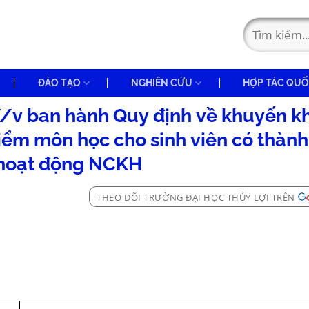
ĐÀO TẠO
NGHIÊN CỨU
HỢP TÁC QUỐ
v ban hành Quy định về khuyến k
iểm môn học cho sinh viên có thành
 hoạt động NCKH
THEO DÕI TRƯỜNG ĐẠI HỌC THỦY LỢI TRÊN