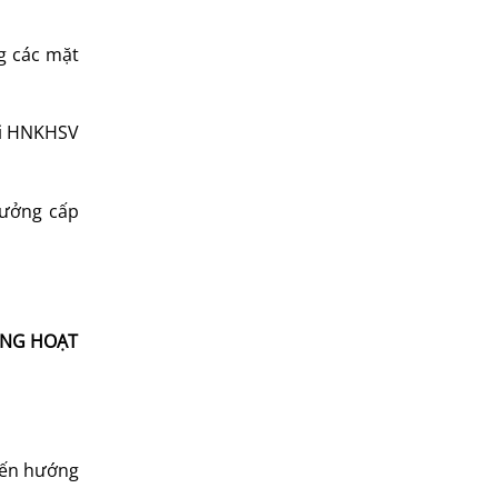
g các mặt
tại HNKHSV
hưởng cấp
ONG HOẠT
 đến hướng