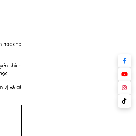
n học cho
yến khích
 học.
 vị và cá