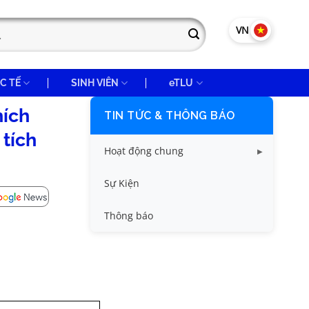
VN
EN
C TẾ
SINH VIÊN
eTLU
hích
TIN TỨC & THÔNG BÁO
 tích
Hoạt động chung
Tin công tác sinh viên
Sự Kiện
Tin đào tạo
Thông báo
Tin KHCN và HTQT
Tin tức chung