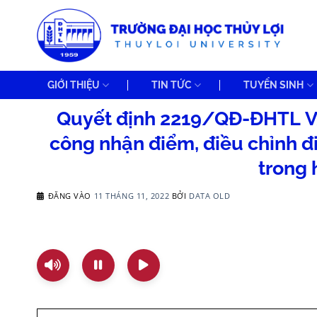
Bỏ
qua
nội
dung
GIỚI THIỆU
TIN TỨC
TUYỂN SINH
Quyết định 2219/QĐ-ĐHTL V/
công nhận điểm, điều chỉnh đ
trong
ĐĂNG VÀO
11 THÁNG 11, 2022
BỞI
DATA OLD