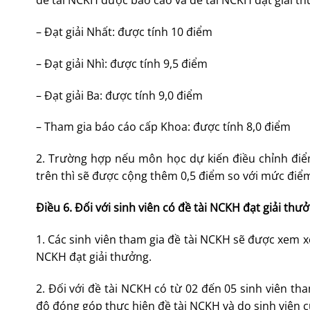
đề tài NCKH được báo cáo và đề tài NCKH đạt giải t
– Đạt giải Nhất: được tính 10 điểm
– Đạt giải Nhì: được tính 9,5 điểm
– Đạt giải Ba: được tính 9,0 điểm
– Tham gia báo cáo cấp Khoa: được tính 8,0 điểm
2. Trường hợp nếu môn học dự kiến điều chỉnh điể
trên thì sẽ được cộng thêm 0,5 điểm so với mức điểm
Đ
iều 6.
Đối
với
sinh viên
có đề tài NCKH đạt giải thư
1. Các sinh viên tham gia đề tài NCKH sẽ được xem x
NCKH đạt giải thưởng.
2. Đối với đề tài NCKH có từ 02 đến 05 sinh viên t
độ đóng góp thực hiện đề tài NCKH và do sinh viên