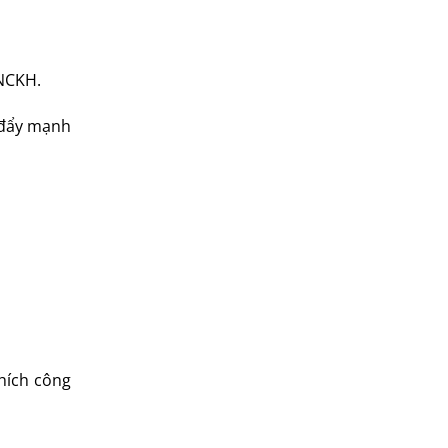
 NCKH.
; đẩy mạnh
hích công