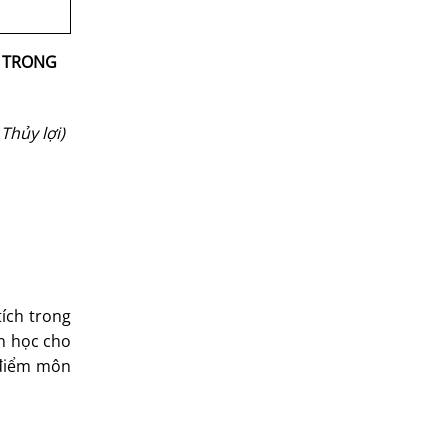
H TRONG
Thủy lợi)
tích trong
n học cho
 điểm môn