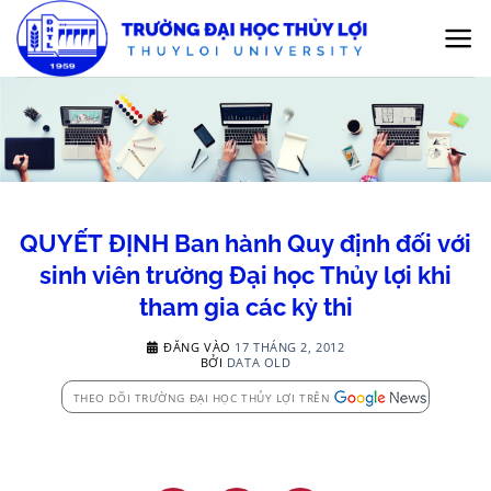
Bỏ
qua
nội
dung
QUYẾT ĐỊNH Ban hành Quy định đối với
sinh viên trường Đại học Thủy lợi khi
tham gia các kỳ thi
ĐĂNG VÀO
17 THÁNG 2, 2012
BỞI
DATA OLD
THEO DÕI TRƯỜNG ĐẠI HỌC THỦY LỢI TRÊN