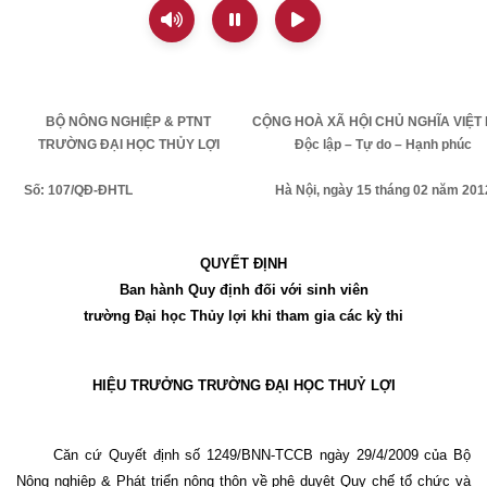
BỘ NÔNG NGHIỆP & PTNT
CỘNG HOÀ XÃ HỘI CHỦ NGHĨA VIỆT
TRƯỜNG ĐẠI HỌC THỦY LỢI
Độc lập – Tự do – Hạnh phúc
Số: 107/QĐ-ĐHTL
Hà Nội, ngày 15 tháng 02 năm 201
QUYẾT ĐỊNH
Ban hành Quy định đối với sinh viên
trường Đại học Thủy lợi khi tham gia các kỳ thi
HIỆU TRƯỞNG TRƯỜNG ĐẠI HỌC THUỶ LỢI
Căn cứ Quyết định số 1249/BNN-TCCB ngày 29/4/2009 của Bộ
Nông nghiệp & Phát triển nông thôn về phê duyệt Quy chế tổ chức và