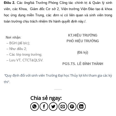
Điều 2.
Các ông/bà Trưởng Phòng Công tác chính trị & Quản lý sinh
viên, các Khoa,
Giám đốc Cơ sở 2, Viện trưởng Viện Đào tạo & khoa
học ứng dụng miền Trung, các đơn vị có liên quan và sinh viên trong
toàn trường chịu trách nhiệm thi hành quyết định này./.
KT.HIỆU TRƯỞNG
Nơi nhận
:
PHÓ HIỆU TRƯỞNG
– BGH (để b/c);
– Như điều 2;
(Đã ký)
– Các lớp trong trường;
– Lưu VT, CTCT&QLSV.
PGS.TS. LÊ ĐÌNH THÀNH
“
Quy định đối với sinh viên Trường Đại học Thủy lợi khi tham gia các kỳ
thi”.