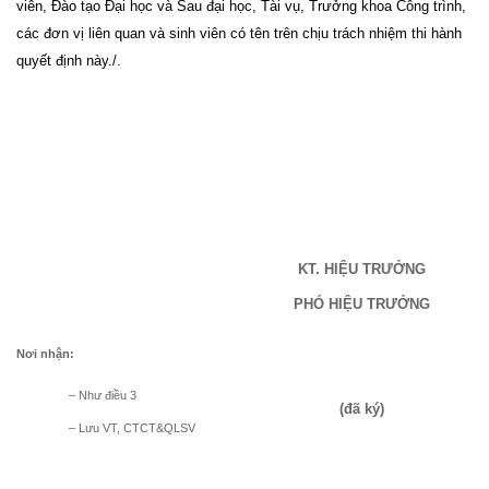
viên, Đào tạo Đại học và Sau đại học, Tài vụ, Trưởng khoa Công trình,
các đơn vị liên quan và sinh viên có tên trên chịu trách nhiệm thi hành
quyết định này./.
KT. HIỆU TRƯỞNG
PHÓ HIỆU TRƯỞNG
Nơi nhận:
– Như điều 3
(đã ký)
– Lưu VT, CTCT&QLSV