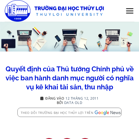
Bỏ
qua
nội
dung
Quyết định của Thủ tướng Chính phủ về
việc ban hành danh mục người có nghĩa
vụ kê khai tài sản, thu nhập
ĐĂNG VÀO
12 THÁNG 12, 2011
BỞI
DATA OLD
THEO DÕI TRƯỜNG ĐẠI HỌC THỦY LỢI TRÊN