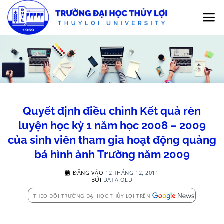
Bỏ
qua
nội
dung
Quyết định điều chỉnh Kết quả rèn
luyện học kỳ 1 năm học 2008 – 2009
của sinh viên tham gia hoạt động quảng
bá hình ảnh Trường năm 2009
ĐĂNG VÀO
12 THÁNG 12, 2011
BỞI
DATA OLD
THEO DÕI TRƯỜNG ĐẠI HỌC THỦY LỢI TRÊN