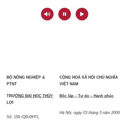
BỘ NÔNG NGHIỆP &
CỘNG HOÀ XÃ HỘI CHỦ NGHĨA
PTNT
VIỆT
NAM
TRƯ
ỜNG ĐẠI HỌC THỦY
Độc lập – Tự do – Hạnh phúc
LỢI
Hà Nội, ngày 03 tháng 3 năm 2009
Số: 159 /QĐ-ĐHTL