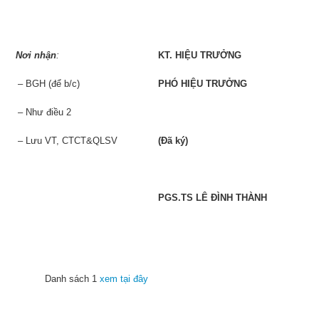
Nơi nhận
:
KT. HIỆU TRƯỞNG
– BGH (để b/c)
PHÓ HIỆU TRƯỞNG
– Như điều 2
– Lưu VT, CTCT&QLSV
(Đã ký)
PGS.TS LÊ ĐÌNH THÀNH
Danh sách 1
xem tại đây