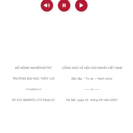
BỘ NÔNG NGHIỆP&PTNT
CỘNG HOÀ XÃ HỘI CHỦ NGHĨA VIỆT
NAM
TRƯỜNG ĐẠI HỌC THỦY LỢI
Độc lập – Tự do – Hạnh phúc
===o0o===
——-
J
——-
Số 315 QĐ/ĐHTL-CTCT&QLSV
Hà Nội, ngày 02
tháng 05 năm 2007