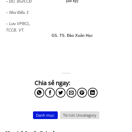
(đã ký)
– ĐU, BGH,CĐ
– Như Điều 3
– Lưu VPBCL,
TCCB
,
VT.
GS. TS. Đào Xuân Học
Danh mục:
Tin tức Uncategory