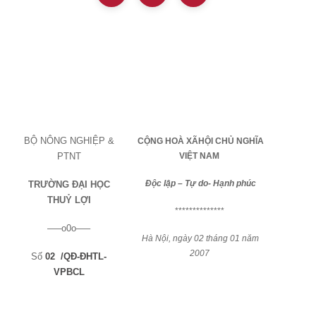
BỘ NÔNG NGHIỆP &
CỘNG HOÀ XÃHỘI CHỦ
NGH
ĨA
PTNT
VIỆT
NAM
Độc lập – Tự do- Hạnh phúc
TRƯỜNG ĐẠI HỌC
THUỶ LỢI
**************
—–o0o—–
Hà Nội, ngày 02 tháng 01 năm
2007
Số
02
/QĐ-ĐHTL-
VPBCL