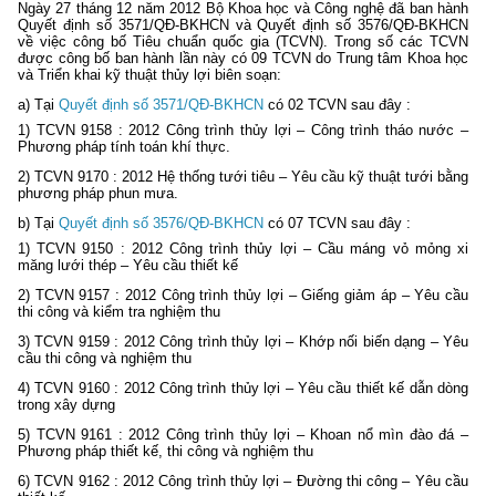
Ngày 27 tháng 12 năm 2012 Bộ Khoa học và Công nghệ đã ban hành
Quyết định số 3571/QĐ-BKHCN và Quyết định số 3576/QĐ-BKHCN
về việc công bố Tiêu chuẩn quốc gia (TCVN). Trong số các TCVN
được công bố ban hành lần này có 09 TCVN do Trung tâm Khoa học
và Triển khai kỹ thuật thủy lợi biên soạn:
a) Tại
Quyết định số 3571/QĐ-BKHCN
có 02 TCVN sau đây :
1) TCVN 9158 : 2012 Công trình thủy lợi – Công trình tháo nước –
Phương pháp tính toán khí thực.
2) TCVN 9170 : 2012 Hệ thống tưới tiêu – Yêu cầu kỹ thuật tưới bằng
phương pháp phun mưa.
b) Tại
Quyết định số 3576/QĐ-BKHCN
có 07 TCVN sau đây :
1) TCVN 9150 : 2012 Công trình thủy lợi – Cầu máng vỏ mỏng xi
măng lưới thép – Yêu cầu thiết kế
2) TCVN 9157 : 2012 Công trình thủy lợi – Giếng giảm áp – Yêu cầu
thi công và kiểm tra nghiệm thu
3) TCVN 9159 : 2012 Công trình thủy lợi – Khớp nối biến dạng – Yêu
cầu thi công và nghiệm thu
4) TCVN 9160 : 2012 Công trình thủy lợi – Yêu cầu thiết kế dẫn dòng
trong xây dựng
5) TCVN 9161 : 2012 Công trình thủy lợi – Khoan nổ mìn đào đá –
Phương pháp thiết kế, thi công và nghiệm thu
6) TCVN 9162 : 2012 Công trình thủy lợi – Đường thi công – Yêu cầu