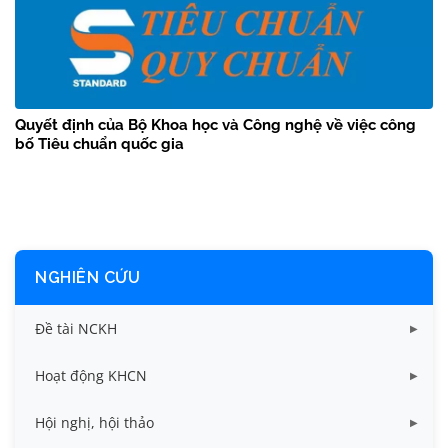
Quyết định của Bộ Khoa học và Công nghệ về việc công
bố Tiêu chuẩn quốc gia
NGHIÊN CỨU
Đề tài NCKH
Dữ liệu Đề tài cấp Bộ
Hoạt động KHCN
Dữ liệu Đề tài cấp Cơ sở
Công bố khoa học
Hội nghị, hội thảo