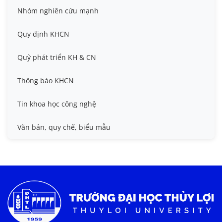
Đề tài cấp Bộ, Thành phố
Hội nghị khoa học thường niên
Nhóm nghiên cứu mạnh
Đề tài cấp cơ sở
Hội nghị Khoa học sinh viên
Quy định KHCN
Đề tài cấp Nhà nước, Quỹ Nafosted, Nghị định thư
Hội nghị quốc tế và hội nghị khác
Quỹ phát triển KH & CN
Sở hữu trí tuệ
Thông báo KHCN
Thông tin ứng viên GS/PGS
Tin khoa học công nghệ
Tiêu chuẩn, quy chuẩn
Văn bản, quy chế, biểu mẫu