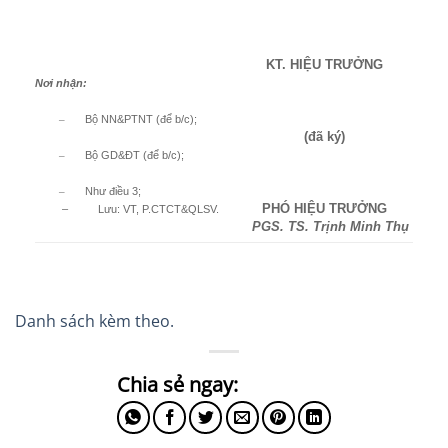
KT. HIỆU TRƯỞNG
Nơi nhận:
Bộ NN&PTNT (để b/c);
–
(đã ký)
Bộ GD&ĐT (để b/c);
–
Như điều 3;
–
PHÓ HIỆU TRƯỞNG
– Lưu: VT, P.CTCT&QLSV.
PGS. TS. Trịnh Minh Thụ
Danh sách kèm theo.