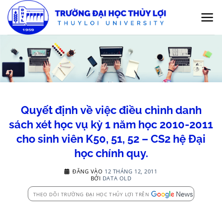
Bỏ
qua
nội
dung
Quyết định về việc điều chỉnh danh
sách xét học vụ kỳ 1 năm học 2010-2011
cho sinh viên K50, 51, 52 – CS2 hệ Đại
học chính quy.
ĐĂNG VÀO
12 THÁNG 12, 2011
BỞI
DATA OLD
THEO DÕI TRƯỜNG ĐẠI HỌC THỦY LỢI TRÊN