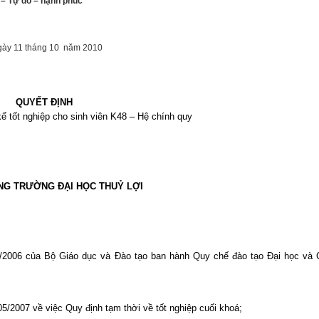
 – Tự do – hạnh phúc
gày 11 tháng 10
năm 2010
QUYẾT ĐỊNH
 kế tốt nghiệp cho sinh viên K48 – Hệ chính quy
NG TRƯỜNG ĐẠI HỌC THUỶ LỢI
2006 của Bộ Giáo dục và Đào tạo ban hành Quy chế đào tạo Đại học và 
2007 về việc Quy định tạm thời về tốt nghiệp cuối khoá;