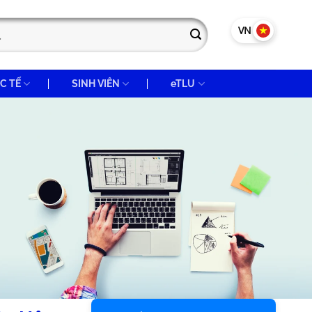
VN
EN
C TẾ
SINH VIÊN
eTLU