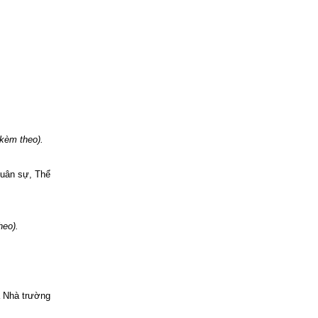
kèm theo).
Quân sự, Thể
heo).
a Nhà trường