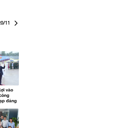
20/11
lợi vào
 công
nạp đảng
các sự