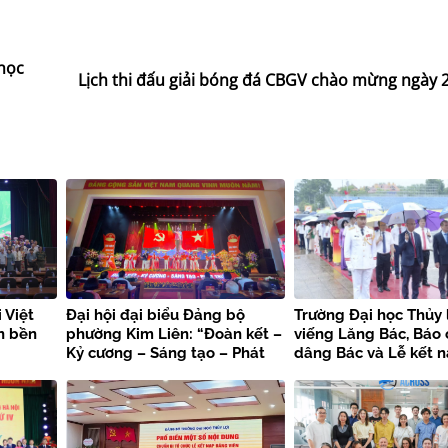
 học
Lịch thi đấu giải bóng đá CBGV chào mừng ngày 
 Việt
Đại hội đại biểu Đảng bộ
Trường Đại học Thủy 
n bền
phường Kim Liên: “Đoàn kết –
viếng Lăng Bác, Báo
Kỷ cương – Sáng tạo – Phát
dâng Bác và Lễ kết 
triển”
viên mới chào mừng 
kiện trọng đại