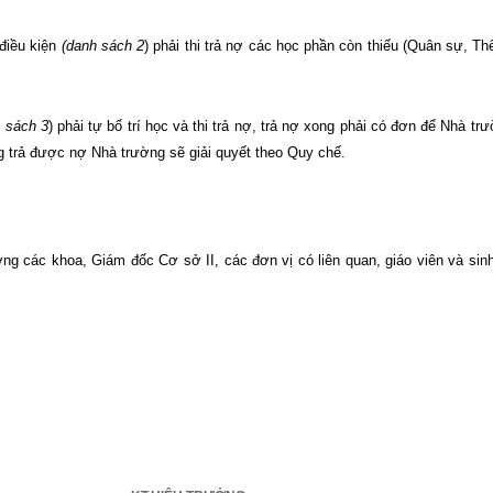
điều kiện
(danh sách 2
) phải thi trả nợ các học phần còn thiếu (Quân sự, Th
 sách 3
) phải tự bố trí học và thi trả nợ, trả nợ xong phải có đơn để Nhà t
ng trả được nợ Nhà trường sẽ giải quyết theo Quy chế.
ng các khoa, Giám đốc Cơ sở II, các đơn vị có liên quan, giáo viên và sinh