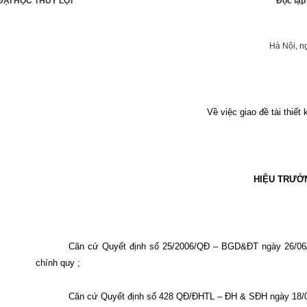
ẠI HỌC THUỶ LỢI
Độc lập
Hà Nội, n
Về việc giao đề tài thiết
HIỆU TRƯỞ
Căn cứ Quyết định số 25/2006/QĐ – BGD&ĐT ngày 26/06/
chính quy ;
Căn cứ Quyết định số 428 QĐ/ĐHTL – ĐH & SĐH ngày 18/05/