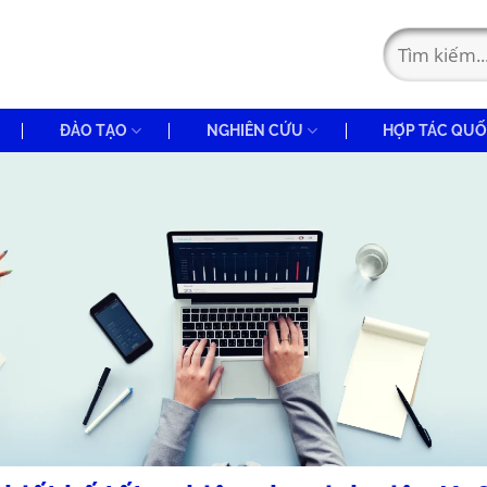
ĐÀO TẠO
NGHIÊN CỨU
HỢP TÁC QUỐ