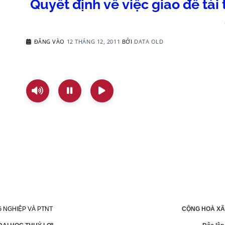
Quyết định về việc giao đề tài 
ĐĂNG VÀO
12 THÁNG 12, 2011
BỞI
DATA OLD
 NGHIỆP VÀ PTNT
CỘNG HOÀ XÃ 