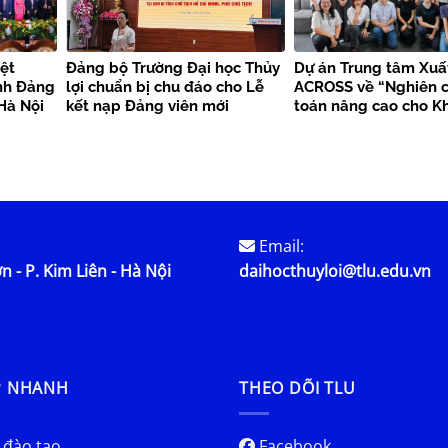
ệt
Đảng bộ Trường Đại học Thủy
Dự án Trung tâm Xuấ
nh Đảng
lợi chuẩn bị chu đáo cho Lễ
ACROSS về “Nghiên c
Hà Nội
kết nạp Đảng viên mới
toán nâng cao cho K
bền vững”
Email:
n - P. Kim Liên - Hà Nội
daihocthuyloi@tlu.edu.vn
P NHANH
THEO DÕI TLU
 đào tạo
Facebook