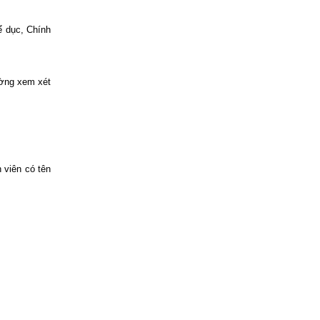
ể dục, Chính
rường xem xét
 viên có tên