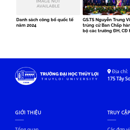
Danh sách công bố quốc tế
GS.TS Nguyễn Trung Vi
năm 2024
trúng cử Ban Chấp hà
bộ các trường ĐH, CĐ 
Địa chỉ:
175 Tây Sơ
GIỚI THIỆU
TRUY CẬ
Tổng quan
Các đơn vị