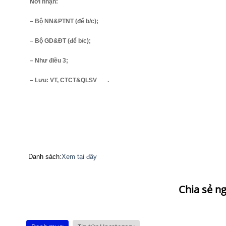
Nơi nhận:
– Bộ NN&PTNT (để b/c);
– Bộ GD&ĐT (để b/c);
– Như điều 3;
– Lưu: VT, CTCT&QLSV
.
Danh sách:
Xem tại đây