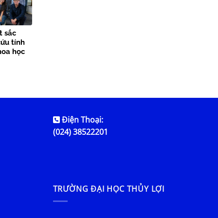
t sắc
ứu tính
hoa học
Điện Thoại:
(024) 38522201
TRƯỜNG ĐẠI HỌC THỦY LỢI