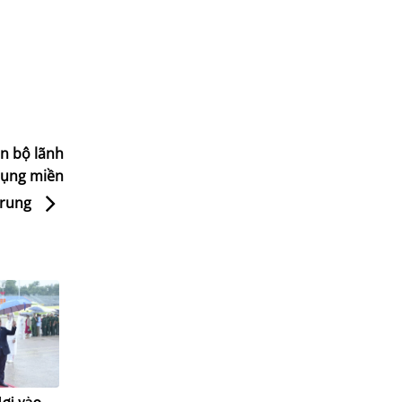
án bộ lãnh
dụng miền
rung