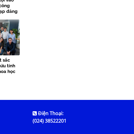
lợi vào
 công
nạp đảng
các sự
t sắc
ứu tính
hoa học
Điện Thoại:
(024) 38522201