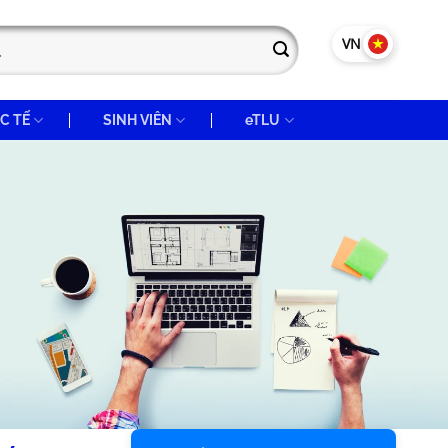
VN
EN
C TẾ
SINH VIÊN
eTLU