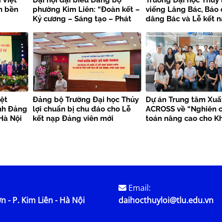
 Việt
Đại hội đại biểu Đảng bộ
Trường Đại học Thủy 
n bền
phường Kim Liên: “Đoàn kết –
viếng Lăng Bác, Báo
Kỷ cương – Sáng tạo – Phát
dâng Bác và Lễ kết 
triển”
viên mới chào mừng 
kiện trọng đại
ệt
Đảng bộ Trường Đại học Thủy
Dự án Trung tâm Xuấ
nh Đảng
lợi chuẩn bị chu đáo cho Lễ
ACROSS về “Nghiên c
Hà Nội
kết nạp Đảng viên mới
toán nâng cao cho K
bền vững”
Email:
n - P. Kim Liên - Hà Nội
daihocthuyloi@tlu.edu.vn