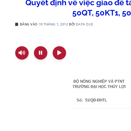
Quyết định về việc giao đề tà
50QT, 50KT1, 50
ĐĂNG VÀO
19 THÁNG 1, 2012
BỞI
DATA OLD
BỘ NÔNG NGHIỆP VÀ PTNT
TRƯỜNG ĐẠI HỌC THỦY LỢI
Số:
51/QĐ-ĐHTL