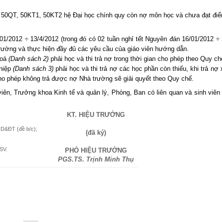
lớp 50QT, 50KT1, 50KT2 hệ Đại học chính quy còn nợ môn học và chưa đạt điể
/01/2012 ÷ 13/4/2012 (trong đó có 02 tuần nghỉ tết Nguyên đán 16/01/2012 ÷ 
 trường và thực hiện đầy đủ các yêu cầu của giáo viên hướng dẫn.
hoá
(Danh sách 2)
phải học và thi trả nợ trong thời gian cho phép theo Quy ch
ghiệp
(Danh sách 3)
phải học và thi trả nợ các học phần còn thiếu, khi trả nợ
ho phép không trả được nợ Nhà trường sẽ giải quyết theo Quy chế.
iên, Trưởng khoa Kinh tế và quản lý, Phòng, Ban có liên quan và sinh viên 
KT. HIỆU TRƯỞNG
D&ĐT (đề b/c);
(đã ký)
SV.
PHÓ HIỆU TRƯỞNG
PGS.TS. Trịnh Minh Thụ