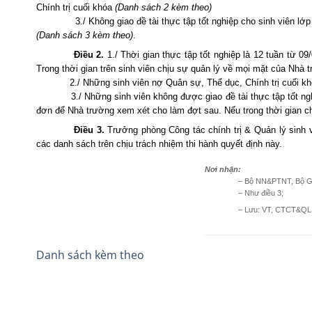
Chính trị cuối khóa
(Danh sách 2 kèm theo)
3./ Không giao đề tài thực tập tốt nghiệp cho sinh viên 
(Danh sách 3 kèm theo)
.
Điều 2.
1./ Thời gian thực tập tốt nghiệp là 12 tuần từ 09
Trong thời gian trên sinh viên chịu sự quản lý về mọi mặt của Nhà
2./ Những sinh viên nợ Quân sự, Thể dục, Chính trị cuối k
3./ Những sinh viên không được giao đề tài thực tập tốt n
đơn để Nhà trường xem xét cho làm đợt sau. Nếu trong thời gian c
Điều 3.
Trưởng phòng Công tác chính trị & Quản lý sinh v
các danh sách trên chịu trách nhiệm thi hành quyết định này.
Nơi nhận:
– Bộ NN&PTNT, Bộ G
– Như điều 3;
– Lưu: VT, CTCT&QL
Danh sách kèm theo