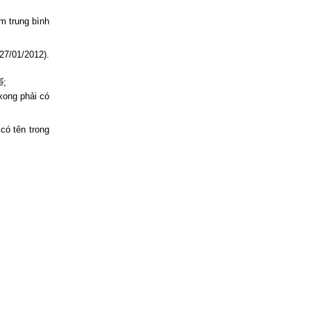
m trung bình
27/01/2012).
ế;
 xong phải có
có tên trong