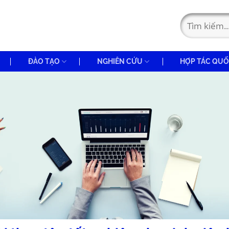
ĐÀO TẠO
NGHIÊN CỨU
HỢP TÁC QUỐ