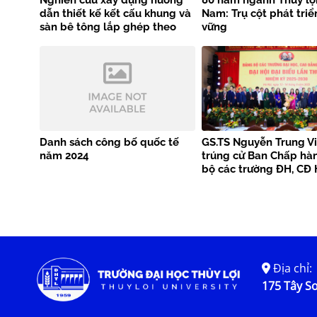
Nghiên cứu xây dựng hướng
80 năm ngành Thủy lợi
dẫn thiết kế kết cấu khung và
Nam: Trụ cột phát triể
sàn bê tông lắp ghép theo
vững
tiêu chuẩn EN 1992-1-1
Danh sách công bố quốc tế
GS.TS Nguyễn Trung Vi
năm 2024
trúng cử Ban Chấp hà
bộ các trường ĐH, CĐ 
Địa chỉ:
175 Tây Sơ