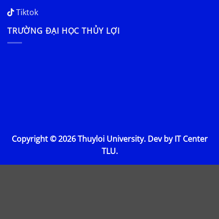
Tiktok
TRƯỜNG ĐẠI HỌC THỦY LỢI
Copyright © 2026 Thuyloi University. Dev by IT Center
TLU.