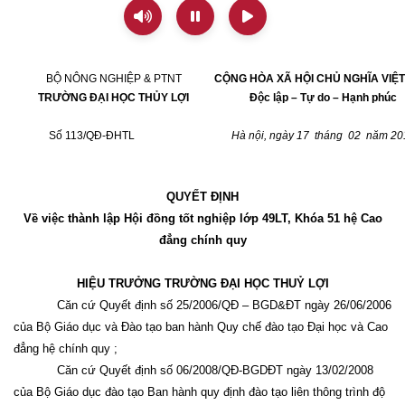
BỘ NÔNG NGHIỆP & PTNT
CỘNG HÒA XÃ HỘI CHỦ NGHĨA VIỆ
TRƯỜNG ĐẠI HỌC THỦY LỢI
Độc lập – Tự do – Hạnh phúc
Số 113/QĐ-ĐHTL
Hà nội, ngày 17
tháng
02
năm 20
QUYẾT ĐỊNH
Về việc thành lập Hội đồng tốt nghiệp lớp 49LT, Khóa 51 hệ Cao
đẳng chính quy
HIỆU TRƯỞNG TRƯỜNG ĐẠI HỌC THUỶ LỢI
Căn cứ Quyết định số 25/2006/QĐ – BGD&ĐT ngày 26/06/2006
của Bộ Giáo dục và Đào tạo ban hành Quy chế đào tạo Đại học và Cao
đẳng hệ chính quy ;
Căn cứ Quyết định số 06/2008/QĐ-BGDĐT ngày 13/02/2008
của Bộ Giáo dục đào tạo Ban hành quy định đào tạo liên thông trình độ