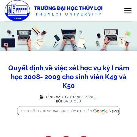
Bỏ
qua
nội
dung
Quyết định về việc xét học vụ kỳ I năm
học 2008- 2009 cho sinh viên K49 và
K50
ĐĂNG VÀO
12 THÁNG 12, 2011
BỞI
DATA OLD
THEO DÕI TRƯỜNG ĐẠI HỌC THỦY LỢI TRÊN