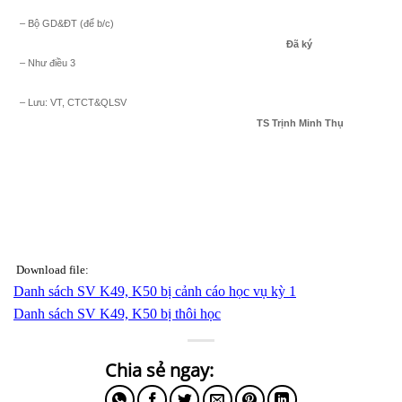
– Bộ GD&ĐT (để b/c)
Đã ký
– Như điều 3
– Lưu: VT, CTCT&QLSV
TS Trịnh Minh Thụ
PGS.TS
Lê Đình Thành
Download file:
Danh sách SV K49, K50 bị cảnh cáo học vụ kỳ 1
Danh sách SV K49, K50 bị thôi học