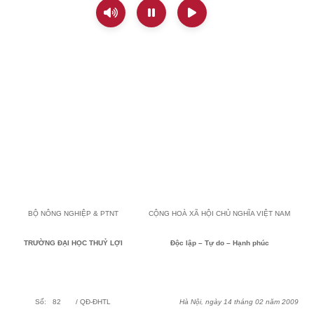
BỘ NÔNG NGHIỆP & PTNT
CỘNG HOÀ XÃ HỘI CHỦ NGHĨA VIỆT NAM
TRƯỜNG ĐẠI HỌC THUỶ LỢI
Độc lập – Tự do – Hạnh phúc
Số:
82
/ QĐ-ĐHTL
Hà Nội, ngày 14 tháng 02 năm 2009