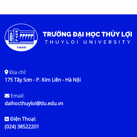
Tin KHCN và HTQT
Tin tức chung
Địa chỉ:
175 Tây Sơn - P. Kim Liên - Hà Nội
Email:
daihocthuyloi@tlu.edu.vn
Điện Thoại:
(024) 38522201