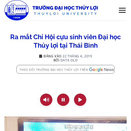
Bỏ
qua
nội
dung
Ra mắt Chi Hội cựu sinh viên Đại học
Thủy lợi tại Thái Bình
ĐĂNG VÀO
22 THÁNG 4, 2019
BỞI
DATA OLD
THEO DÕI TRƯỜNG ĐẠI HỌC THỦY LỢI TRÊN